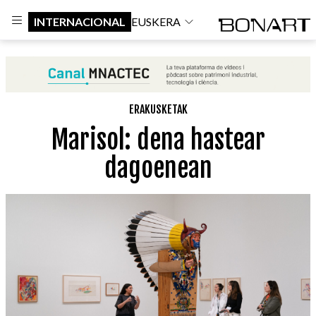
INTERNACIONAL
EUSKERA
ERAKUSKETAK
Marisol: dena hastear
dagoenean