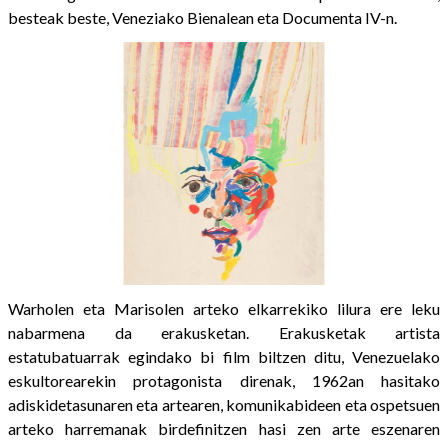
besteak beste, Veneziako Bienalean eta Documenta IV-n.
Warholen eta Marisolen arteko elkarrekiko lilura ere leku
nabarmena da erakusketan. Erakusketak artista
estatubatuarrak egindako bi film biltzen ditu, Venezuelako
eskultorearekin protagonista direnak, 1962an hasitako
adiskidetasunaren eta artearen, komunikabideen eta ospetsuen
arteko harremanak birdefinitzen hasi zen arte eszenaren