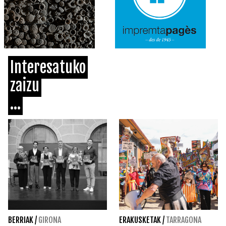
Interesatuko
zaizu
...
BERRIAK
/
GIRONA
ERAKUSKETAK
/
TARRAGONA