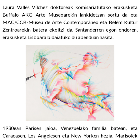
Laura Vallés Vílchez doktoreak komisariatutako erakusketa
Buffalo AKG Arte Museoarekin lankidetzan sortu da eta
MAC/CCB-Museu de Arte Contemporâneo eta Belém Kultur
Zentroarekin batera ekoitzi da. Santanderren egon ondoren,
erakusketa Lisboara bidaiatuko du abenduan hasita.
1930ean Parisen jaioa, Venezuelako familia batean, eta
Caracasen, Los Angelesen eta New Yorken hezia, Marisolek