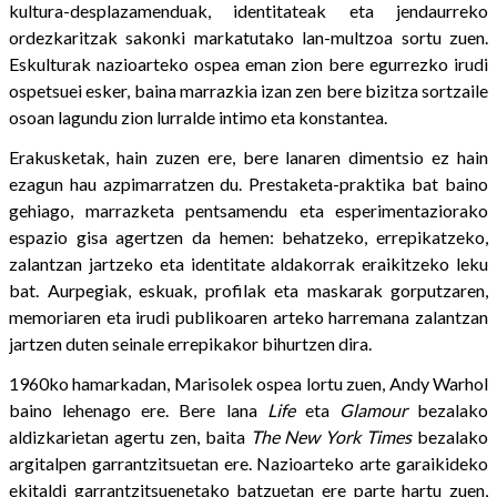
kultura-desplazamenduak, identitateak eta jendaurreko
ordezkaritzak sakonki markatutako lan-multzoa sortu zuen.
Eskulturak nazioarteko ospea eman zion bere egurrezko irudi
ospetsuei esker, baina marrazkia izan zen bere bizitza sortzaile
osoan lagundu zion lurralde intimo eta konstantea.
Erakusketak, hain zuzen ere, bere lanaren dimentsio ez hain
ezagun hau azpimarratzen du. Prestaketa-praktika bat baino
gehiago, marrazketa pentsamendu eta esperimentaziorako
espazio gisa agertzen da hemen: behatzeko, errepikatzeko,
zalantzan jartzeko eta identitate aldakorrak eraikitzeko leku
bat. Aurpegiak, eskuak, profilak eta maskarak gorputzaren,
memoriaren eta irudi publikoaren arteko harremana zalantzan
jartzen duten seinale errepikakor bihurtzen dira.
1960ko hamarkadan, Marisolek ospea lortu zuen, Andy Warhol
baino lehenago ere. Bere lana
Life
eta
Glamour
bezalako
aldizkarietan agertu zen, baita
The New York Times
bezalako
argitalpen garrantzitsuetan ere. Nazioarteko arte garaikideko
ekitaldi garrantzitsuenetako batzuetan ere parte hartu zuen,