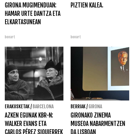
GIRONA MUGIMENDUAN:
PIZTIEN KALEA.
HAMAR URTE DANTZA ETA
ELKARTASUNEAN
bonart
bonart
ERAKUSKETAK
/
BARCELONA
BERRIAK
/
GIRONA
AZKEN EGUNAK KBR-N:
GIRONAKO ZINEMA
WALKER EVANS ETA
MUSEOA NABARMENTZEN
CARLOS PÉREZ SIQUIERREK
DA LISBOAN