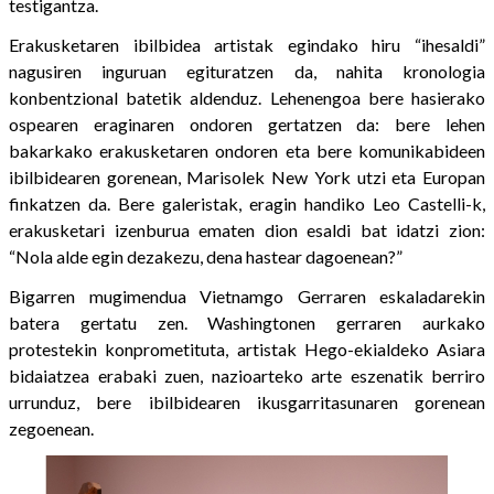
testigantza.
Erakusketaren ibilbidea artistak egindako hiru “ihesaldi”
nagusiren inguruan egituratzen da, nahita kronologia
konbentzional batetik aldenduz. Lehenengoa bere hasierako
ospearen eraginaren ondoren gertatzen da: bere lehen
bakarkako erakusketaren ondoren eta bere komunikabideen
ibilbidearen gorenean, Marisolek New York utzi eta Europan
finkatzen da. Bere galeristak, eragin handiko Leo Castelli-k,
erakusketari izenburua ematen dion esaldi bat idatzi zion:
“Nola alde egin dezakezu, dena hastear dagoenean?”
Bigarren mugimendua Vietnamgo Gerraren eskaladarekin
batera gertatu zen. Washingtonen gerraren aurkako
protestekin konprometituta, artistak Hego-ekialdeko Asiara
bidaiatzea erabaki zuen, nazioarteko arte eszenatik berriro
urrunduz, bere ibilbidearen ikusgarritasunaren gorenean
zegoenean.