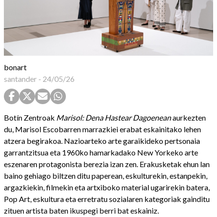
bonart
santander
-
24/05/26
Botín Zentroak
Marisol: Dena Hastear Dagoenean
aurkezten
du, Marisol Escobarren marrazkiei erabat eskainitako lehen
atzera begirakoa. Nazioarteko arte garaikideko pertsonaia
garrantzitsua eta 1960ko hamarkadako New Yorkeko arte
eszenaren protagonista berezia izan zen. Erakusketak ehun lan
baino gehiago biltzen ditu paperean, eskulturekin, estanpekin,
argazkiekin, filmekin eta artxiboko material ugarirekin batera,
Pop Art, eskultura eta erretratu sozialaren kategoriak gainditu
zituen artista baten ikuspegi berri bat eskainiz.