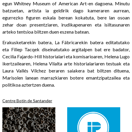
egun Whitney Museum of American Art-en dagoena. Minutu
batzuetan, artista ia geldirik dago kameraren aurrean,
egurrezko figuren eskala berean kokatuta, bere lan osoan
zehar doan presentziaren, irudikapenaren eta isiltasunaren
arteko tentsioa biltzen duen eszena batean.
Erakusketarekin batera, La Fábricarekin batera editatutako
eta Filiep Tacqek diseinatutako argitalpen bat ere badator,
Cecilia Fajardo-Hill historialari eta komisarioaren, Helena Lugo
ikertzailearen, Helena Vilalta arte historialariaren testuak eta
Laura Vallés Vílchez beraren saiakera bat biltzen dituena,
Marisolen lanean marrazkiaren botere emantzipatzailea eta
politikoa aztertzen duena.
Centre Botín de Santander