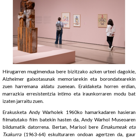
Hirugarren mugimendua bere bizitzako azken urteei dagokie,
Alzheimer gaixotasunak memoriarekin eta borondatearekin
zuen harremana aldatu zuenean. Eraldaketa horren erdian,
marrazkia erresistentzia intimo eta iraunkorraren modu bat
izaten jarraitu zuen.
Erakusketa Andy Warholek 1960ko hamarkadaren hasieran
filmatutako film batekin hasten da, Andy Warhol Museoaren
bildumatik datorrena. Bertan, Marisol bere
Emakumeak eta
Txakurra
(1963-64) eskulturaren ondoan agertzen da, gaur