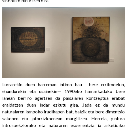
sinboliko bihurtzen dira.
Lurrarekin duen harreman intimo hau —bere erritmoekin,
ehundurekin eta usainekin— 1990eko hamarkadako bere
lanean berriro agertzen da paisaiaren kontzeptua erabat
eraldatzen duen indar ezkutu gisa. Jada ez da mundu
naturalaren kanpoko irudikapen bat, baizik eta bere dimentsio
sakonen eta jatorrizkoenean murgiltzea. Horrela, pintura
introspekziorako eta naturaren esperientzia ia arketipiko