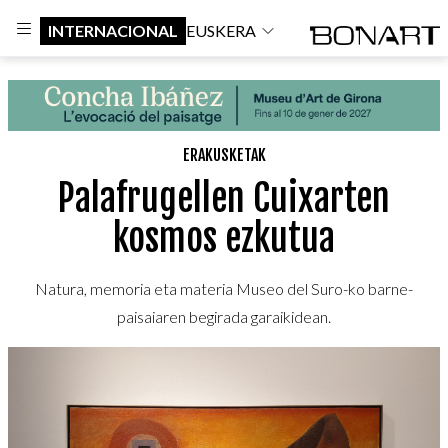
INTERNACIONAL
EUSKERA
ERAKUSKETAK
Palafrugellen Cuixarten
kosmos ezkutua
Natura, memoria eta materia Museo del Suro-ko barne-
paisaiaren begirada garaikidean.