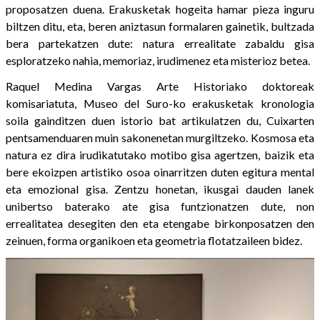
proposatzen duena. Erakusketak hogeita hamar pieza inguru
biltzen ditu, eta, beren aniztasun formalaren gainetik, bultzada
bera partekatzen dute: natura errealitate zabaldu gisa
esploratzeko nahia, memoriaz, irudimenez eta misterioz betea.
Raquel Medina Vargas Arte Historiako doktoreak
komisariatuta, Museo del Suro-ko erakusketak kronologia
soila gainditzen duen istorio bat artikulatzen du, Cuixarten
pentsamenduaren muin sakonenetan murgiltzeko. Kosmosa eta
natura ez dira irudikatutako motibo gisa agertzen, baizik eta
bere ekoizpen artistiko osoa oinarritzen duten egitura mental
eta emozional gisa. Zentzu honetan, ikusgai dauden lanek
unibertso baterako ate gisa funtzionatzen dute, non
errealitatea desegiten den eta etengabe birkonposatzen den
zeinuen, forma organikoen eta geometria flotatzaileen bidez.