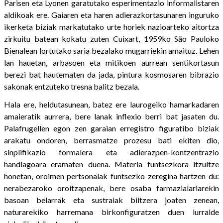
Parisen eta Lyonen garatutako esperimentazio informalistaren
aldikoak ere. Gaiaren eta haren adierazkortasunaren inguruko
ikerketa biziak markatutako urte horiek nazioarteko aitortza
zirkuitu batean kokatu zuten Cuixart, 1959ko São Pauloko
Bienalean lortutako saria bezalako mugarriekin amaituz. Lehen
lan hauetan, arbasoen eta mitikoen aurrean sentikortasun
berezi bat hautematen da jada, pintura kosmosaren bibrazio
sakonak entzuteko tresna balitz bezala.
Hala ere, heldutasunean, batez ere laurogeiko hamarkadaren
amaieratik aurrera, bere lanak inflexio berri bat jasaten du.
Palafrugellen egon zen garaian erregistro figuratibo biziak
arakatu ondoren, berrasmatze prozesu bati ekiten dio,
sinplifikazio formalera eta adierazpen-kontzentrazio
handiagoara eramaten duena. Materia funtsezkora itzultze
honetan, oroimen pertsonalak funtsezko zeregina hartzen du:
nerabezaroko oroitzapenak, bere osaba farmazialariarekin
basoan belarrak eta sustraiak biltzera joaten zenean,
naturarekiko harremana birkonfiguratzen duen lurralde