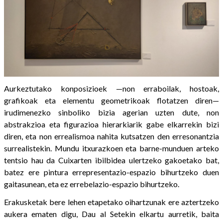
Aurkeztutako konposizioek —non erraboilak, hostoak,
grafikoak eta elementu geometrikoak flotatzen diren—
irudimenezko sinboliko bizia agerian uzten dute, non
abstrakzioa eta figurazioa hierarkiarik gabe elkarrekin bizi
diren, eta non errealismoa nahita kutsatzen den erresonantzia
surrealistekin. Mundu itxurazkoen eta barne-munduen arteko
tentsio hau da Cuixarten ibilbidea ulertzeko gakoetako bat,
batez ere pintura errepresentazio-espazio bihurtzeko duen
gaitasunean, eta ez errebelazio-espazio bihurtzeko.
Erakusketak bere lehen etapetako oihartzunak ere aztertzeko
aukera ematen digu, Dau al Setekin elkartu aurretik, baita