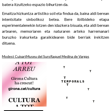
batera itzultzeko espazio bihurtzen da.
Emaitza hizkuntza artistiko soil eta findua da, baina aldi berean
intentsitate sinbolikoz betea. Bere ibilbideko etapa
esperimentalenekin lotzen den idazkera bisuala, eta aldi berean
artearen, memoriaren eta naturaren arteko harremanari
buruzko irakurketa garaikidearen bide berriak irekitzen
dituena.
Modest Cuixart
Museu del Suro
Raquel Medina de Vargas