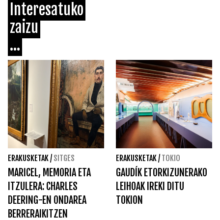
Interesatuko
zaizu
...
ERAKUSKETAK
/
SITGES
ERAKUSKETAK
/
TOKIO
MARICEL, MEMORIA ETA
GAUDÍK ETORKIZUNERAKO
ITZULERA: CHARLES
LEIHOAK IREKI DITU
DEERING-EN ONDAREA
TOKION
BERRERAIKITZEN