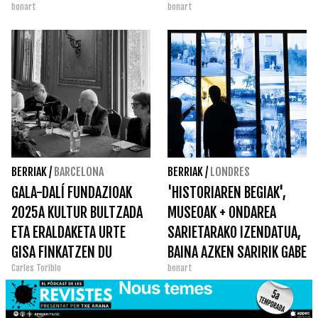
bonart
bonart
BERRIAK
/
BARCELONA
BERRIAK
/
LONDRES
GALA-DALÍ FUNDAZIOAK
'HISTORIAREN BEGIAK',
2025A KULTUR BULTZADA
MUSEOAK + ONDAREA
ETA ERALDAKETA URTE
SARIETARAKO IZENDATUA,
GISA FINKATZEN DU
BAINA AZKEN SARIRIK GABE
Carles Toribio
bonart