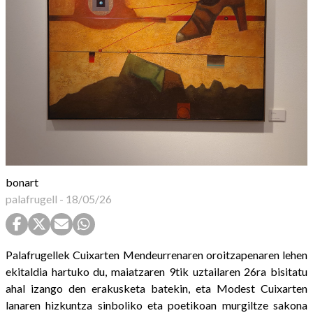
bonart
palafrugell
-
18/05/26
Palafrugellek Cuixarten Mendeurrenaren oroitzapenaren lehen
ekitaldia hartuko du, maiatzaren 9tik uztailaren 26ra bisitatu
ahal izango den erakusketa batekin, eta Modest Cuixarten
lanaren hizkuntza sinboliko eta poetikoan murgiltze sakona