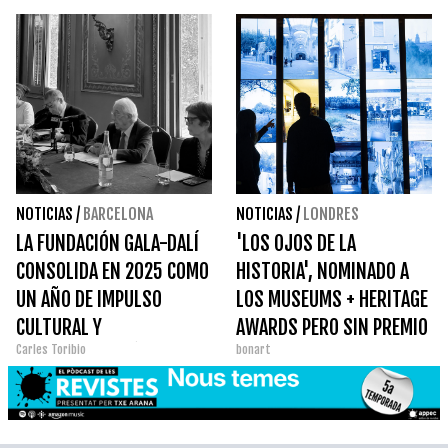
NOTICIAS
/
BARCELONA
NOTICIAS
/
LONDRES
LA FUNDACIÓN GALA-DALÍ
'LOS OJOS DE LA
CONSOLIDA EN 2025 COMO
HISTORIA', NOMINADO A
UN AÑO DE IMPULSO
LOS MUSEUMS + HERITAGE
CULTURAL Y
AWARDS PERO SIN PREMIO
Carles Toribio
bonart
TRANSFORMACIÓN
FINAL