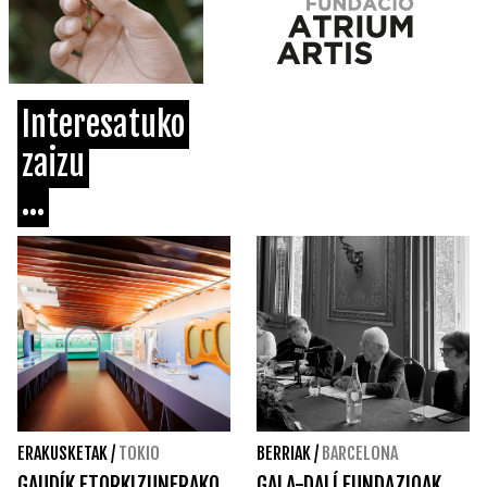
Interesatuko
zaizu
...
ERAKUSKETAK
/
TOKIO
BERRIAK
/
BARCELONA
GAUDÍK ETORKIZUNERAKO
GALA-DALÍ FUNDAZIOAK