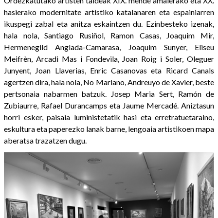
Ordezkatutako artisten taldeak XIX. mende amaierako eta XX.
hasierako modernitate artistiko katalanaren eta espainiarren
ikuspegi zabal eta anitza eskaintzen du. Ezinbesteko izenak,
hala nola, Santiago Rusiñol, Ramon Casas, Joaquim Mir,
Hermenegild Anglada-Camarasa, Joaquim Sunyer, Eliseu
Meifrèn, Arcadi Mas i Fondevila, Joan Roig i Soler, Oleguer
Junyent, Joan Llaverias, Enric Casanovas eta Ricard Canals
agertzen dira, hala nola, No Mariano, Andreuyo de Xavier, beste
pertsonaia nabarmen batzuk. Josep Maria Sert, Ramón de
Zubiaurre, Rafael Durancamps eta Jaume Mercadé. Aniztasun
horri esker, paisaia luministetatik hasi eta erretratuetaraino,
eskultura eta paperezko lanak barne, lengoaia artistikoen mapa
aberatsa trazatzen dugu.