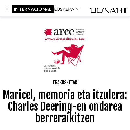
INTERNACIONAL
EUSKERA
ERAKUSKETAK
Maricel, memoria eta itzulera:
Charles Deering-en ondarea
berreraikitzen