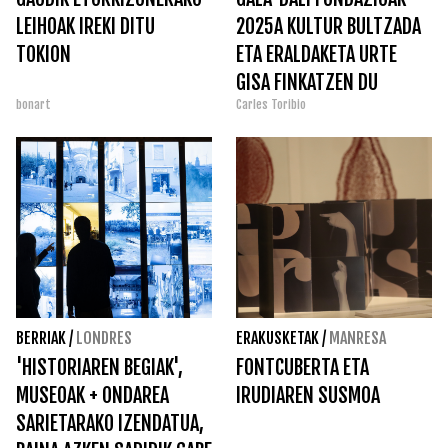
LEIHOAK IREKI DITU
2025A KULTUR BULTZADA
TOKION
ETA ERALDAKETA URTE
GISA FINKATZEN DU
bonart
Carles Toribio
BERRIAK
/
LONDRES
ERAKUSKETAK
/
MANRESA
'HISTORIAREN BEGIAK',
FONTCUBERTA ETA
MUSEOAK + ONDAREA
IRUDIAREN SUSMOA
SARIETARAKO IZENDATUA,