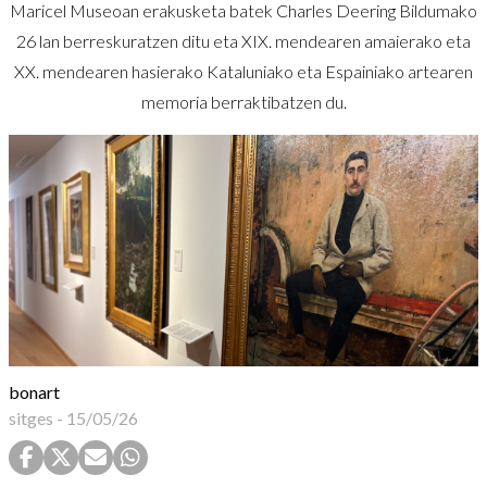
Maricel Museoan erakusketa batek Charles Deering Bildumako
26 lan berreskuratzen ditu eta XIX. mendearen amaierako eta
XX. mendearen hasierako Kataluniako eta Espainiako artearen
memoria berraktibatzen du.
bonart
sitges
-
15/05/26