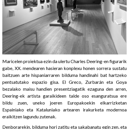
Maricelen proiektua ezin da ulertu Charles Deering-en figurarik
gabe, XX. mendearen hasieran konplexu honen sorrera sustatu
baitzuen arte hispaniarraren bilduma handinahi bat hartzeko
pentsatutako espazio gisa. El Greco, Zurbarán eta Goya
bezalako maisu handien presentziagatik ezaguna den arren,
Deering-ek artista garaikideen talde oso esanguratsua ere
bildu zuen, uneko joeren Europakoekin elkarrizketan
Espainiako eta Kataluniako artearen irakurketa modernoa
eraikitzen lagundu zutenak.
Denborarekin, bilduma hori zatitu eta sakabanatu egin zen, eta