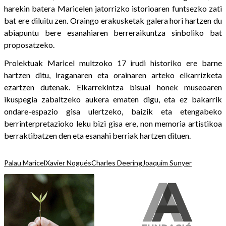
harekin batera Maricelen jatorrizko istorioaren funtsezko zati
bat ere diluitu zen. Oraingo erakusketak galera hori hartzen du
abiapuntu bere esanahiaren berreraikuntza sinboliko bat
proposatzeko.
Proiektuak Maricel multzoko 17 irudi historiko ere barne
hartzen ditu, iraganaren eta orainaren arteko elkarrizketa
ezartzen dutenak. Elkarrekintza bisual honek museoaren
ikuspegia zabaltzeko aukera ematen digu, eta ez bakarrik
ondare-espazio gisa ulertzeko, baizik eta etengabeko
berrinterpretazioko leku bizi gisa ere, non memoria artistikoa
berraktibatzen den eta esanahi berriak hartzen dituen.
Palau Maricel
Xavier Nogués
Charles Deering
Joaquim Sunyer