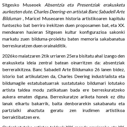
Sitgesko Museoek
Absentzia eta Presentziak erakusketa
aurkezten dute. Charles Deering-en artistak Banc Sabadell Arte
Bilduman
, Maricel Museoaren historia artistikoaren kapitulu
funtsezko bat berriro irekitzen duen proposamen bat, eta XX.
mendearen hasieran Sitgesen kultur konfigurazioa sakonki
markatu zuen bilduma-proiektu baten memoria sakabanatua
berreskuratzen duen orainalditik.
2026ko maiatzaren 2tik urriaren 25era bisitatu ahal izango den
erakusketa ideia zentral batean oinarritzen da: absentziak
berreraikitzea. Banc Sabadell Arte Bildumako 26 lanen bidez,
istorio bat artikulatzen da, Charles Deering industrialista eta
bildumagile estatubatuarrak sustatutako bildumari lotutako
artista taldea modu zatikatuan bada ere berreskuratzeko
aukera ematen diguna. Berreskuratze ariketa honek ez ditu
lanak elkartu bakarrik, baita denborarekin sakabanatu eta
partzialki ahaztuta geratu zen irudimen artistikoa
berraktibatzen ere.