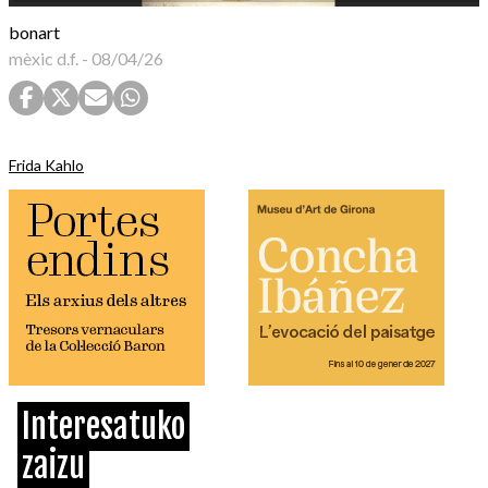
bonart
mèxic d.f.
-
08/04/26
Frida Kahlo
Interesatuko
zaizu