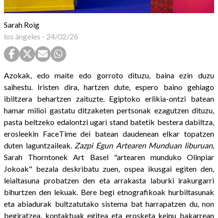
Sarah Roig
los ángeles
-
24/02/26
Azokak, edo maite edo gorroto dituzu, baina ezin duzu
saihestu. Iristen dira, hartzen dute, espero baino gehiago
ibiltzera behartzen zaituzte. Egiptoko erlikia-ontzi batean
hamar milioi gastatu ditzaketen pertsonak ezagutzen dituzu,
pasta beltzeko edalontzi ugari stand batetik bestera dabiltza,
erosleekin FaceTime dei batean daudenean elkar topatzen
duten laguntzaileak.
Zazpi Egun Artearen Munduan liburuan,
Sarah Thorntonek Art Basel "artearen munduko Olinpiar
Jokoak" bezala deskribatu zuen, ospea ikusgai egiten den,
leialtasuna probatzen den eta arrakasta laburki irakurgarri
bihurtzen den lekuak. Bere begi etnografikoak hurbiltasunak
eta abiadurak bultzatutako sistema bat harrapatzen du, non
begiratzea, kontaktuak egitea eta erosketa keinu bakarrean