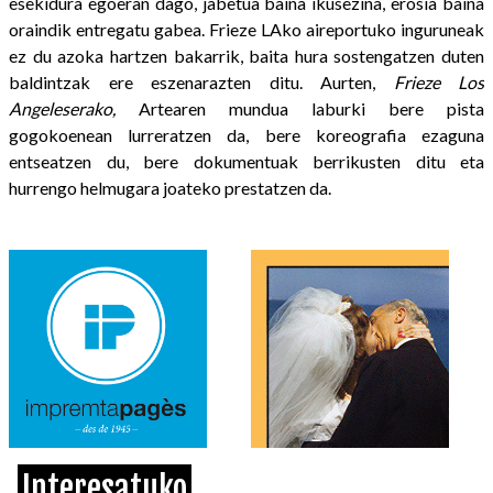
esekidura egoeran dago, jabetua baina ikusezina, erosia baina
oraindik entregatu gabea. Frieze LAko aireportuko inguruneak
ez du azoka hartzen bakarrik, baita hura sostengatzen duten
baldintzak ere eszenarazten ditu. Aurten,
Frieze Los
Angeleserako,
Artearen mundua laburki bere pista
gogokoenean lurreratzen da, bere koreografia ezaguna
entseatzen du, bere dokumentuak berrikusten ditu eta
hurrengo helmugara joateko prestatzen da.
Interesatuko