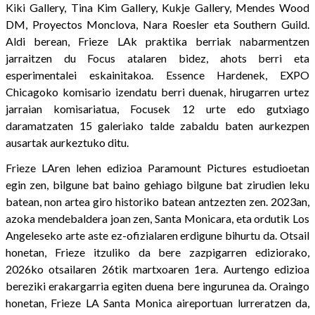
Kiki Gallery, Tina Kim Gallery, Kukje Gallery, Mendes Wood
DM, Proyectos Monclova, Nara Roesler eta Southern Guild.
Aldi berean, Frieze LAk praktika berriak nabarmentzen
jarraitzen du Focus atalaren bidez, ahots berri eta
esperimentalei eskainitakoa. Essence Hardenek, EXPO
Chicagoko komisario izendatu berri duenak, hirugarren urtez
jarraian komisariatua, Focusek 12 urte edo gutxiago
daramatzaten 15 galeriako talde zabaldu baten aurkezpen
ausartak aurkeztuko ditu.
Frieze LAren lehen edizioa Paramount Pictures estudioetan
egin zen, bilgune bat baino gehiago bilgune bat zirudien leku
batean, non artea giro historiko batean antzezten zen. 2023an,
azoka mendebaldera joan zen, Santa Monicara, eta ordutik Los
Angeleseko arte aste ez-ofizialaren erdigune bihurtu da. Otsail
honetan, Frieze itzuliko da bere zazpigarren ediziorako,
2026ko otsailaren 26tik martxoaren 1era. Aurtengo edizioa
bereziki erakargarria egiten duena bere ingurunea da. Oraingo
honetan, Frieze LA Santa Monica aireportuan lurreratzen da,