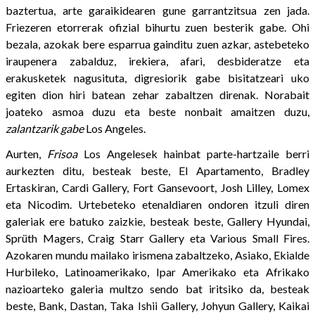
baztertua, arte garaikidearen gune garrantzitsua zen jada.
Friezeren etorrerak ofizial bihurtu zuen besterik gabe. Ohi
bezala, azokak bere esparrua gainditu zuen azkar, astebeteko
iraupenera zabalduz, irekiera, afari, desbideratze eta
erakusketek nagusituta, digresiorik gabe bisitatzeari uko
egiten dion hiri batean zehar zabaltzen direnak. Norabait
joateko asmoa duzu eta beste nonbait amaitzen duzu,
zalantzarik gabe
Los Angeles.
Aurten,
Frisoa
Los Angelesek hainbat parte-hartzaile berri
aurkezten ditu, besteak beste, El Apartamento, Bradley
Ertaskiran, Cardi Gallery, Fort Gansevoort, Josh Lilley, Lomex
eta Nicodim. Urtebeteko etenaldiaren ondoren itzuli diren
galeriak ere batuko zaizkie, besteak beste, Gallery Hyundai,
Sprüth Magers, Craig Starr Gallery eta Various Small Fires.
Azokaren mundu mailako irismena zabaltzeko, Asiako, Ekialde
Hurbileko, Latinoamerikako, Ipar Amerikako eta Afrikako
nazioarteko galeria multzo sendo bat iritsiko da, besteak
beste, Bank, Dastan, Taka Ishii Gallery, Johyun Gallery, Kaikai