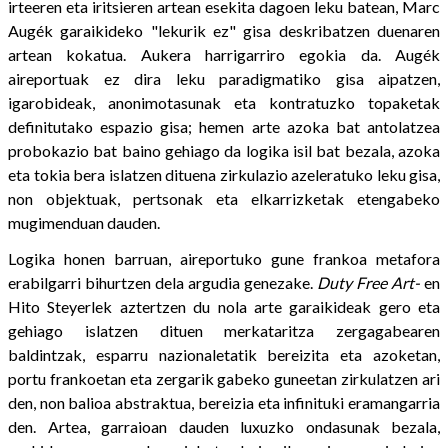
irteeren eta iritsieren artean esekita dagoen leku batean, Marc
Augék garaikideko "lekurik ez" gisa deskribatzen duenaren
artean kokatua. Aukera harrigarriro egokia da. Augék
aireportuak ez dira leku paradigmatiko gisa aipatzen,
igarobideak, anonimotasunak eta kontratuzko topaketak
definitutako espazio gisa; hemen arte azoka bat antolatzea
probokazio bat baino gehiago da logika isil bat bezala, azoka
eta tokia bera islatzen dituena zirkulazio azeleratuko leku gisa,
non objektuak, pertsonak eta elkarrizketak etengabeko
mugimenduan dauden.
Logika honen barruan, aireportuko gune frankoa metafora
erabilgarri bihurtzen dela argudia genezake.
Duty Free Art-
en
Hito Steyerlek aztertzen du nola arte garaikideak gero eta
gehiago islatzen dituen merkataritza zergagabearen
baldintzak, esparru nazionaletatik bereizita eta azoketan,
portu frankoetan eta zergarik gabeko guneetan zirkulatzen ari
den, non balioa abstraktua, bereizia eta infinituki eramangarria
den. Artea, garraioan dauden luxuzko ondasunak bezala,