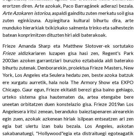
erortzen diren. Arte azokak, Paco Barragánek adierazi bezala.
Arte Azokaren istorioa,
aspaldi gainditu zuten merkatu soil gisa
zuten eginkizuna. Azpiegitura kultural bihurtu dira, arte
munduko hierarkiak txikizkako salmenta trinko eta saihestezin
batean konprimitzen dituzten hiri aldi baterakoak.
Frieze Amanda Sharp eta Matthew Slotover-ek sortutako
Frieze
aldizkariaren luzapen gisa hasi zen, Regent's Park
2003an azoken garrantziari buruzko eztabaida aldi baterako
bihurtu zutenak. Denborarekin, proiektua Frieze Masters, New
York, Los Angeles eta Seulera hedatu zen, beste azoka batzuk
ere xurgatu aurretik, hala nola The Armory Show eta EXPO
Chicago. Gaur egun, Frieze ekitaldi berezi gisa baino gehiago,
urteko sistema gisa hautematen da, artea etengabe bere
uneetan orbitatzen duen konstelazio gisa. Frieze 2019an Los
Angelesera iritsi zenean, beranduko baieztapenaren airearekin
egin zuen, azokak azkenean hiriak isilpean entseatzen ari zen
egia bat ulertu izan balu bezala. Los Angeles, askotan
sakabanatuegi, "Hollywood"egia eta distraituegi egoteagatik