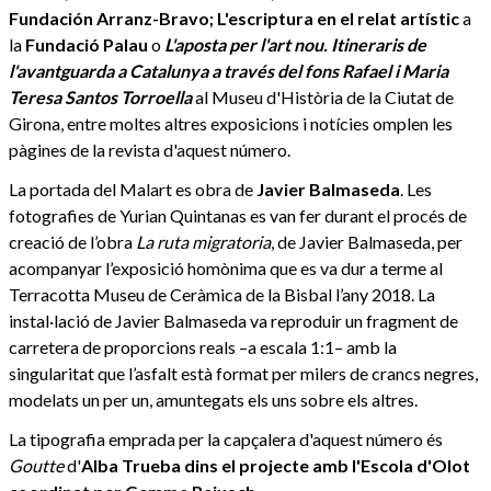
Fundación Arranz-Bravo;
L'escriptura en el relat artístic
a
la
Fundació Palau
o
L'aposta per l'art nou. Itineraris de
l'avantguarda a Catalunya a través del fons Rafael i Maria
Teresa Santos Torroella
al Museu d'Història de la Ciutat de
Girona, entre moltes altres exposicions i notícies omplen les
pàgines de la revista d'aquest número.
La portada del Malart es obra de
Javier Balmaseda
. Les
fotografies de Yurian Quintanas es van fer durant el procés de
creació de l’obra
La ruta migratoria
, de Javier Balmaseda, per
acompanyar l’exposició homònima que es va dur a terme al
Terracotta Museu de Ceràmica de la Bisbal l’any 2018. La
instal·lació de Javier Balmaseda va reproduir un fragment de
carretera de proporcions reals –a escala 1:1– amb la
singularitat que l’asfalt està format per milers de crancs negres,
modelats un per un, amuntegats els uns sobre els altres.
La tipografia emprada per la capçalera d'aquest número és
Goutte
d'
Alba Trueba dins el projecte amb l'Escola d'Olot