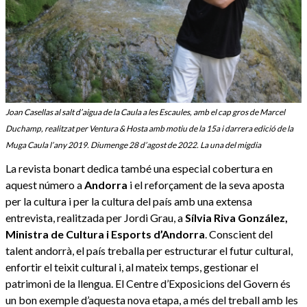
Joan Casellas al salt d’aigua de la Caula a les Escaules, amb el cap gros de Marcel
Duchamp, realitzat per Ventura & Hosta amb motiu de la 15a i darrera edició de la
Muga Caula l’any 2019. Diumenge 28 d’agost de 2022. La una del migdia
La revista bonart dedica també una especial cobertura en
aquest número a
Andorra
i el reforçament de la seva aposta
per la cultura i per la cultura del país amb una extensa
entrevista, realitzada per Jordi Grau, a
Sílvia Riva González,
Ministra de Cultura i Esports d’Andorra
. Conscient del
talent andorrà, el país treballa per estructurar el futur cultural,
enfortir el teixit cultural i, al mateix temps, gestionar el
patrimoni de la llengua. El Centre d’Exposicions del Govern és
un bon exemple d’aquesta nova etapa, a més del treball amb les