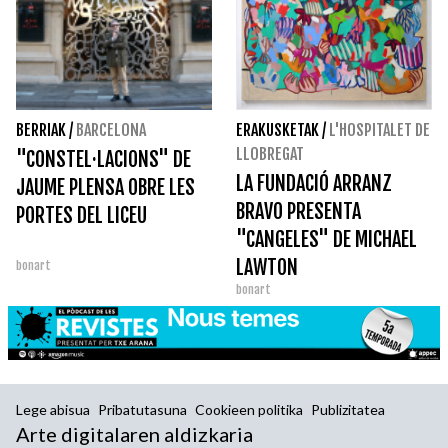
BERRIAK
/
BARCELONA
ERAKUSKETAK
/
L'HOSPITALET DE
LLOBREGAT
"CONSTEL·LACIONS" DE
LA FUNDACIÓ ARRANZ
JAUME PLENSA OBRE LES
BRAVO PRESENTA
PORTES DEL LICEU
"CANGELES" DE MICHAEL
LAWTON
bonart
bonart
Lege abisua
Pribatutasuna
Cookieen politika
Publizitatea
Arte digitalaren aldizkaria