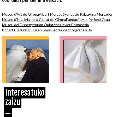
coordinat per Gemme Reixach.
Museu d'Art de Girona
Albert Mercadé
Fundació Palau
Aina Mercader
Museu d'Història de la Ciutat de Girona
Fundació Mapfre
Jordi Grau
Museu del Disseny
Yurian Quintanas
Javier Balmaseda
Bonart Cultural s.l.
Jusèp Boya
Centre de fotografia KBR
Interesatuko
zaizu
...