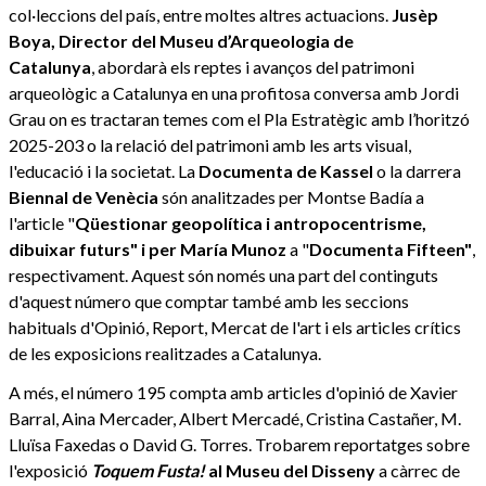
col·leccions del país, entre moltes altres actuacions.
Jusèp
Boya, Director del Museu d’Arqueologia de
Catalunya
, abordarà els reptes i avanços del patrimoni
arqueològic a Catalunya en una profitosa conversa amb Jordi
Grau on es tractaran temes com el Pla Estratègic amb l’horitzó
2025-203 o la relació del patrimoni amb les arts visual,
l'educació i la societat. La
Documenta de Kassel
o la darrera
Biennal de Venècia
són analitzades per Montse Badía a
l'article "
Qüestionar geopolítica i antropocentrisme,
dibuixar futurs" i per
María Munoz
a "
Documenta Fifteen"
,
respectivament. Aquest són només una part del continguts
d'aquest número que comptar també amb les seccions
habituals d'Opinió, Report, Mercat de l'art i els articles crítics
de les exposicions realitzades a Catalunya.
A més, el número 195 compta amb articles d'opinió de Xavier
Barral, Aina Mercader, Albert Mercadé, Cristina Castañer, M.
Lluïsa Faxedas o David G. Torres. Trobarem reportatges sobre
l'exposició
Toquem Fusta!
al Museu del Disseny
a càrrec de