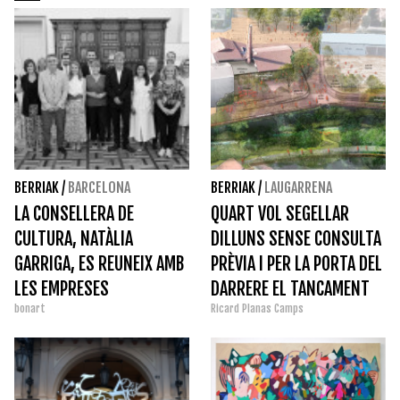
BERRIAK
/
BARCELONA
BERRIAK
/
LAUGARRENA
LA CONSELLERA DE
QUART VOL SEGELLAR
CULTURA, NATÀLIA
DILLUNS SENSE CONSULTA
GARRIGA, ES REUNEIX AMB
PRÈVIA I PER LA PORTA DEL
LES EMPRESES
DARRERE EL TANCAMENT
bonart
Ricard Planas Camps
DISTINGIDES AMB EL
DEL MUSEU
SEGELL D'EMPRESA
COMPROMESA AMB LA
CULTURA