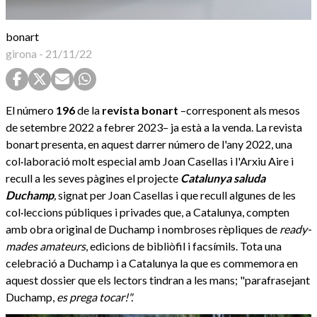
bonart
girona
-
21/11/22
El número
196
de la
revista bonart
–corresponent als mesos
de setembre 2022 a febrer 2023– ja està a la venda. La revista
bonart presenta, en aquest darrer número de l'any 2022, una
col·laboració molt especial amb Joan Casellas i l'Arxiu Aire i
recull a les seves pàgines el projecte
Catalunya saluda
Duchamp
,
signat per Joan Casellas i que recull algunes de les
col·leccions públiques i privades que, a Catalunya, compten
amb obra original de Duchamp i nombroses rèpliques de
ready-
mades
amateurs
, edicions de bibliòfil i facsímils. Tota una
celebració a Duchamp i a Catalunya la que es commemora en
aquest dossier que els lectors tindran a les mans; "parafrasejant
Duchamp,
es prega tocar!".