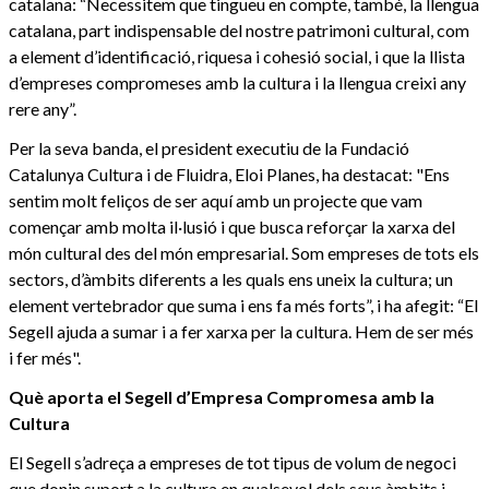
catalana: “Necessitem que tingueu en compte, també, la llengua
catalana, part indispensable del nostre patrimoni cultural, com
a element d’identificació, riquesa i cohesió social, i que la llista
d’empreses compromeses amb la cultura i la llengua creixi any
rere any”.
Per la seva banda, el president executiu de la Fundació
Catalunya Cultura i de Fluidra, Eloi Planes, ha destacat: "Ens
sentim molt feliços de ser aquí amb un projecte que vam
començar amb molta il·lusió i que busca reforçar la xarxa del
món cultural des del món empresarial. Som empreses de tots els
sectors, d’àmbits diferents a les quals ens uneix la cultura; un
element vertebrador que suma i ens fa més forts”, i ha afegit: “El
Segell ajuda a sumar i a fer xarxa per la cultura. Hem de ser més
i fer més".
Què aporta el Segell d’Empresa Compromesa amb la
Cultura
El Segell s’adreça a empreses de tot tipus de volum de negoci
que donin suport a la cultura en qualsevol dels seus àmbits i