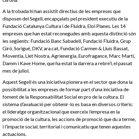
A la trobada hi han assistit directius de les empreses que
disposen del Segell, encapçalats pel president executiu de la
Fundació Catalunya Cultura i de Fluidra, Eloi Planes. Les 14
empreses que han estat reconegudes amb aquesta distinció són
les següents: Fundació Banc Sabadell, Fundació Fluidra, Grup
Giró, Sorigué, DKV, ara.cat, Fundació Carmen & Lluís Bassat,
Moventia, Llet Nostra, Agrienergia, Eurofragance, Marc Martí,
Damm i Kave Home, que ha estat la darrera a rebre’l, el passat
mes de juliol.
Aquest Segell és una iniciativa pionera en el sector que dona la
possibilitat a les empreses de formar part d’una iniciativa de
foment de la Responsabilitat Social en pro de la cultura. El
sistema d’avaluació per obtenir-lo es basa en diversos criteris:
el lideratge organitzacional que exerceix l’empresa en la
promoció de la cultura, les accions de promoció que du a terme,
i l’impacte social, territorial i comunicatiu que tenen aquestes
actuacions.