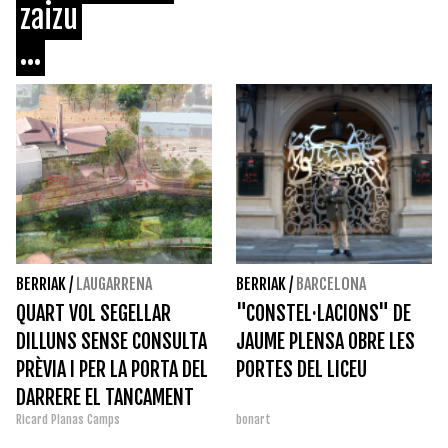
zaizu
...
BERRIAK
/
LAUGARRENA
BERRIAK
/
BARCELONA
QUART VOL SEGELLAR
"CONSTEL·LACIONS" DE
DILLUNS SENSE CONSULTA
JAUME PLENSA OBRE LES
PRÈVIA I PER LA PORTA DEL
PORTES DEL LICEU
DARRERE EL TANCAMENT
Ricard Planas Camps
bonart
DEL MUSEU