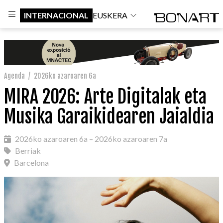
INTERNACIONAL
EUSKERA
Agenda
/
2026ko azaroaren 6a
MIRA 2026: Arte Digitalak eta
Musika Garaikidearen Jaialdia
2026ko azaroaren 6a – 2026ko azaroaren 7a
Berriak
Barcelona