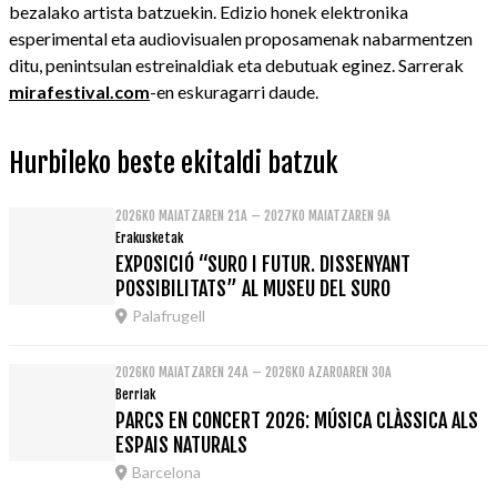
bezalako artista batzuekin. Edizio honek elektronika
esperimental eta audiovisualen proposamenak nabarmentzen
ditu, penintsulan estreinaldiak eta debutuak eginez. Sarrerak
mirafestival.com
-en eskuragarri daude.
Hurbileko beste ekitaldi batzuk
2026KO MAIATZAREN 21A – 2027KO MAIATZAREN 9A
Erakusketak
EXPOSICIÓ “SURO I FUTUR. DISSENYANT
POSSIBILITATS” AL MUSEU DEL SURO
Palafrugell
2026KO MAIATZAREN 24A – 2026KO AZAROAREN 30A
Berriak
PARCS EN CONCERT 2026: MÚSICA CLÀSSICA ALS
ESPAIS NATURALS
Barcelona