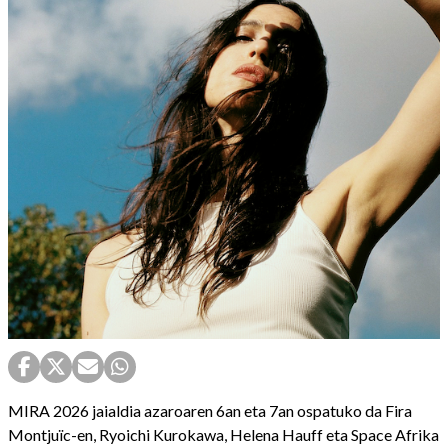
MIRA 2026 jaialdia azaroaren 6an eta 7an ospatuko da Fira
Montjuïc-en, Ryoichi Kurokawa, Helena Hauff eta Space Afrika