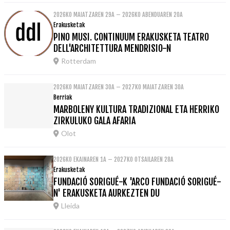
2026KO MAIATZAREN 29A – 2026KO ABENDUAREN 20A
Erakusketak
PINO MUSI. CONTINUUM ERAKUSKETA TEATRO
DELL'ARCHITETTURA MENDRISIO-N
Rotterdam
2026KO MAIATZAREN 30A – 2027KO MAIATZAREN 30A
Berriak
MARBOLENY KULTURA TRADIZIONAL ETA HERRIKO
ZIRKULUKO GALA AFARIA
Olot
2026KO EKAINAREN 1A – 2027KO OTSAILAREN 28A
Erakusketak
FUNDACIÓ SORIGUÉ-K 'ARCO FUNDACIÓ SORIGUÉ-
N' ERAKUSKETA AURKEZTEN DU
Lleida