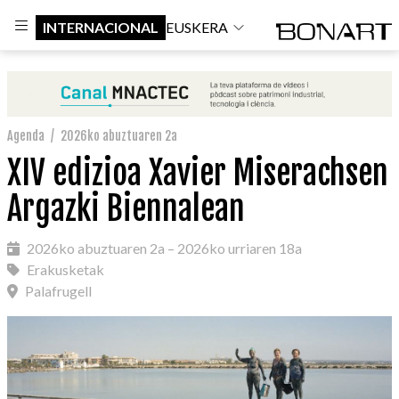
INTERNACIONAL
EUSKERA
Agenda
/
2026ko abuztuaren 2a
XIV edizioa Xavier Miserachsen
Argazki Biennalean
2026ko abuztuaren 2a – 2026ko urriaren 18a
Erakusketak
Palafrugell