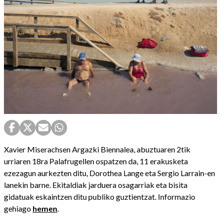
Xavier Miserachsen Argazki Biennalea, abuztuaren 2tik
urriaren 18ra Palafrugellen ospatzen da, 11 erakusketa
ezezagun aurkezten ditu, Dorothea Lange eta Sergio Larrain-en
lanekin barne. Ekitaldiak jarduera osagarriak eta bisita
gidatuak eskaintzen ditu publiko guztientzat. Informazio
gehiago
hemen
.