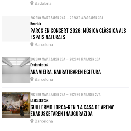
Badalona
2026KO MAIATZAREN 24A – 2026KO AZAROAREN 30A
Berriak
PARCS EN CONCERT 2026: MÚSICA CLÀSSICA ALS
ESPAIS NATURALS
Barcelona
2026KO MAIATZAREN 26A – 2026KO IRAILAREN 19A
Erakusketak
ANA VIEIRA: NARRATIBAREN EGITURA
Barcelona
2026KO MAIATZAREN 28A – 2026KO IRAILAREN 27A
Erakusketak
GUILLERMO LORCA-REN 'LA CASA DE ARENA'
ERAKUSKETAREN INAUGURAZIOA
Barcelona