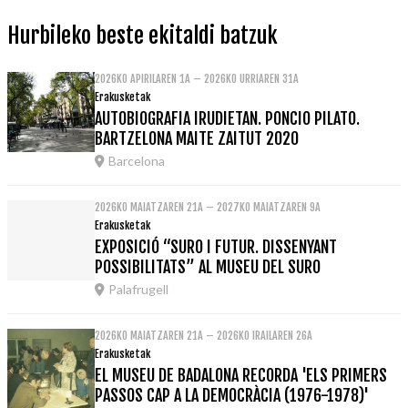
Hurbileko beste ekitaldi batzuk
2026KO APIRILAREN 1A – 2026KO URRIAREN 31A
Erakusketak
AUTOBIOGRAFIA IRUDIETAN. PONCIO PILATO.
BARTZELONA MAITE ZAITUT 2020
Barcelona
2026KO MAIATZAREN 21A – 2027KO MAIATZAREN 9A
Erakusketak
EXPOSICIÓ “SURO I FUTUR. DISSENYANT
POSSIBILITATS” AL MUSEU DEL SURO
Palafrugell
2026KO MAIATZAREN 21A – 2026KO IRAILAREN 26A
Erakusketak
EL MUSEU DE BADALONA RECORDA 'ELS PRIMERS
PASSOS CAP A LA DEMOCRÀCIA (1976-1978)'