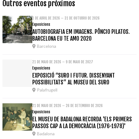
Outros eventos próximos
1 DE ABRIL DE 2026 – 31 DE OUTUBRO DE 2026
Exposicions
AUTOBIOGRAFIA EM IMAGENS. PÔNCIO PILATOS.
BARCELONA EU TE AMO 2020
Barcelona
21 DE MAIO DE 2026 – 9 DE MAIO DE 2027
Exposicions
EXPOSICIÓ “SURO I FUTUR. DISSENYANT
POSSIBILITATS” AL MUSEU DEL SURO
Palafrugell
21 DE MAIO DE 2026 – 26 DE SETEMBRO DE 2026
Exposicions
EL MUSEU DE BADALONA RECORDA 'ELS PRIMERS
PASSOS CAP A LA DEMOCRÀCIA (1976-1978)'
Badalona