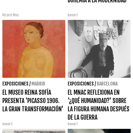
BOHEMIA A LA MODERNIDAD'
Ricard Mas
bonart
EXPOSICIONES
/
MADRID
EXPOSICIONES
/
BARCELONA
EL MUSEO REINA SOFÍA
EL MNAC REFLEXIONA EN
PRESENTA 'PICASSO 1906.
'¿QUÉ HUMANIDAD?' SOBRE
LA GRAN TRANSFORMACIÓN'
LA FIGURA HUMANA DESPUÉS
DE LA GUERRA
bonart
bonart