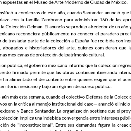
n expuestas en el Museo de Arte Moderno de Ciudad de México.
tensificó a comienzos de este año, cuando Santander anunció que
plazo con la familia Zambrano para administrar 160 de las a
 la Colección Gelman. El anuncio se produjo alrededor de un año
exicano reconociera públicamente no conocer el paradero precis
 de trasladar parte de la colección a España fue recibida con in
s, abogados e historiadores del arte, quienes consideran que 
mas mexicanas de protección del patrimonio cultural.
ión pública, el gobierno mexicano informó que la colección regres
uerdo firmado permite que las obras continúen itinerando inter
e ha alimentado el descontento entre quienes exigen que el ac
territorio mexicano y bajo un régimen de acceso público.
 aún más esta semana, cuando el colectivo Defensa de la Colec
vos en la crítica al manejo institucional del caso— anunció el inicio
exicano y Banco Santander. La organización sostiene que el proy
 colección implica una indebida convergencia entre intereses públi
ación de "inconstitucional". Entre sus demandas figura la crea