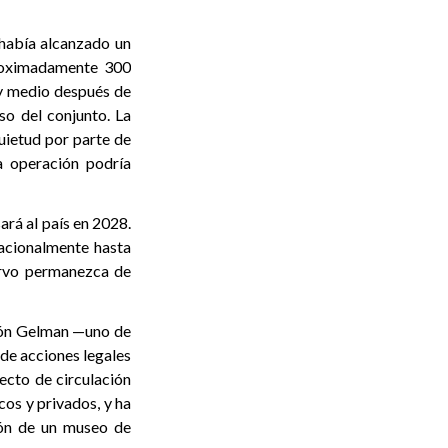
 había alcanzado un
proximadamente 300
 y medio después de
o del conjunto. La
quietud por parte de
la operación podría
ará al país en 2028.
nacionalmente hasta
ervo permanezca de
ción Gelman —uno de
 de acciones legales
ecto de circulación
cos y privados, y ha
ción de un museo de