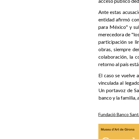
acceso público ded
Ante estas acusaci
entidad afirmó com
para México" y sub
merecedora de "los 
participación se li
obras, siempre den
colaboración, la 
retorno al país est
El caso se vuelve 
vinculada al legad
Un portavoz de Sa
banco y la familia,
Fundació Banco San