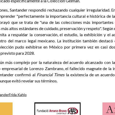
icado específicamente a la Colección Gelman.
ones, Santander respondió rechazando cualquier irregularidad. E
prender "perfectamente la importancia cultural e histórica de 
rayó que se trata de "una de las colecciones más importantes 
más altos estándares de cuidado, preservación y respeto". Según 
mita a respaldar la conservación, el estudio, la exhibición y el 
tro del marco legal mexicano. La institución también destacó 
colección pudo exhibirse en México por primera vez en casi do
á previsto para 2028.
aún más complejo por la naturaleza del acuerdo alcanzado con l
o empresarial de Lorenzo Zambrano, el fallecido magnate de la i
ntander confirmó al
Financial Times
la existencia de un acuerdo 
 aunque evitó revelar sus términos.
tander
Frida Kahlo