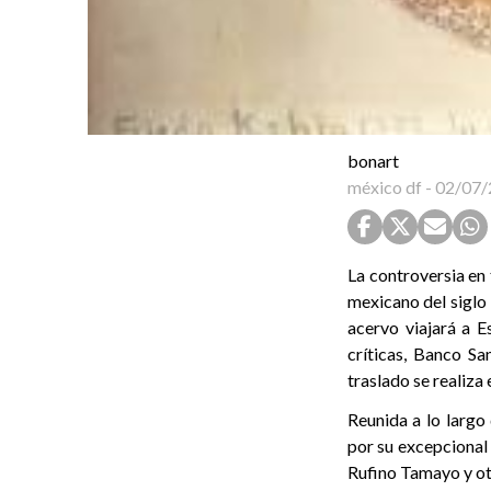
bonart
méxico df
-
02/07/
La controversia en
mexicano del siglo 
acervo viajará a E
críticas, Banco Sa
traslado se realiza
Reunida a lo largo
por su excepcional 
Rufino Tamayo y ot