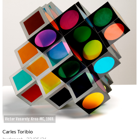
Victor Vasarely: Kroa-MC, 1969.
Carles Toribio
budapest
-
22/05/26