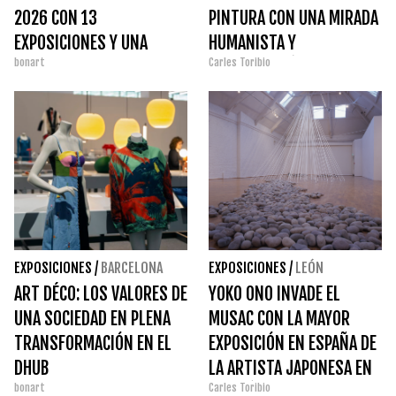
2026 CON 13
PINTURA CON UNA MIRADA
EXPOSICIONES Y UNA
HUMANISTA Y
bonart
Carles Toribio
NUEVA LECTURA DE SU
CONTEMPORÁNEA
COLECCIÓN PERMANENTE
EXPOSICIONES
/
BARCELONA
EXPOSICIONES
/
LEÓN
ART DÉCO: LOS VALORES DE
YOKO ONO INVADE EL
UNA SOCIEDAD EN PLENA
MUSAC CON LA MAYOR
TRANSFORMACIÓN EN EL
EXPOSICIÓN EN ESPAÑA DE
DHUB
LA ARTISTA JAPONESA EN
bonart
Carles Toribio
UNA DÉCADA