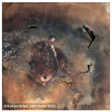
Lli lli pu put Lil·liput, Adrià Ciurana (2011).