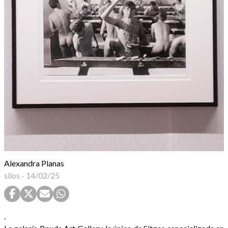
Alexandra Planas
silos
-
14/02/25
.