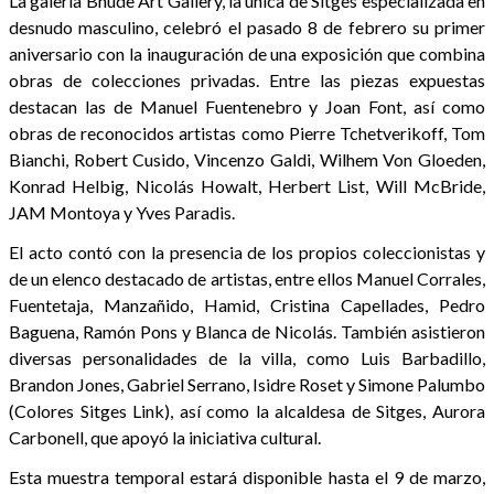
La galería Bnude Art Gallery, la única de Sitges especializada en
desnudo masculino, celebró el pasado 8 de febrero su primer
aniversario con la inauguración de una exposición que combina
obras de colecciones privadas. Entre las piezas expuestas
destacan las de Manuel Fuentenebro y Joan Font, así como
obras de reconocidos artistas como Pierre Tchetverikoff, Tom
Bianchi, Robert Cusido, Vincenzo Galdi, Wilhem Von Gloeden,
Konrad Helbig, Nicolás Howalt, Herbert List, Will McBride,
JAM Montoya y Yves Paradis.
El acto contó con la presencia de los propios coleccionistas y
de un elenco destacado de artistas, entre ellos Manuel Corrales,
Fuentetaja, Manzañido, Hamid, Cristina Capellades, Pedro
Baguena, Ramón Pons y Blanca de Nicolás. También asistieron
diversas personalidades de la villa, como Luis Barbadillo,
Brandon Jones, Gabriel Serrano, Isidre Roset y Simone Palumbo
(Colores Sitges Link), así como la alcaldesa de Sitges, Aurora
Carbonell, que apoyó la iniciativa cultural.
Esta muestra temporal estará disponible hasta el 9 de marzo,