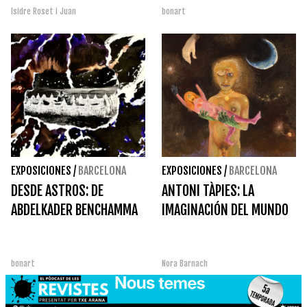
Isidre Roset i Juan
bonart
EXPOSICIONES
/
BARCELONA
EXPOSICIONES
/
BARCELONA
DESDE ASTROS: DE
ANTONI TÀPIES: LA
ABDELKADER BENCHAMMA
IMAGINACIÓN DEL MUNDO
bonart
Nora Barnach