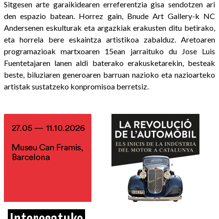
Sitgesen arte garaikidearen erreferentzia gisa sendotzen ari
den espazio batean. Horrez gain, Bnude Art Gallery-k NC
Andersenen eskulturak eta argazkiak erakusten ditu betirako,
eta horrela bere eskaintza artistikoa zabalduz. Aretoaren
programazioak martxoaren 15ean jarraituko du Jose Luis
Fuentetajaren lanen aldi baterako erakusketarekin, besteak
beste, biluziaren generoaren barruan nazioko eta nazioarteko
artistak sustatzeko konpromisoa berretsiz.