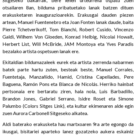
Sitgeseko bakarrak, bere lehen urteurrena ospatu zuen
otsailaren 8an, bilduma pribatuetako lanak batzen dituen
erakusketaren inaugurazioarekin. Erakusgai dauden piezen
artean, Manuel Fuentenebro eta Joan Fonten lanak daude, baita
Pierre Tchetverikoff, Tom Bianchi, Robert Cusido, Vincenzo
Galdi, Wilhem Von Gloeden, Konrad Helbig, Nicolai Howalt,
Herbert List, Will McBride, JAM Montoya eta Yves Paradis
bezalako artista ospetsuen lanak ere.
Ekitaldian bildumazaleek eurek eta artista zerrenda nabarmen
batek parte hartu zuten, besteak beste, Manuel Corrales,
Fuentetaja, Manzañido, Hamid, Cristina Capellades, Pere
Baguena, Ramón Pons eta Blanca de Nicolás. Herriko hainbat
pertsonaia ere bertaratu ziren, hala nola, Luis Barbadillo,
Brandon Jones, Gabriel Serrano, Isidre Roset eta Simone
Palumbo (Colors Sitges Link), eta kultur ekimenaren alde egin
zuen Aurora Carbonell Sitgeseko alkatea.
Aldi baterako erakusketa hau martxoaren 9ra arte egongo da
ikusgai, bisitariei aparteko lanez gozatzeko aukera eskainiz