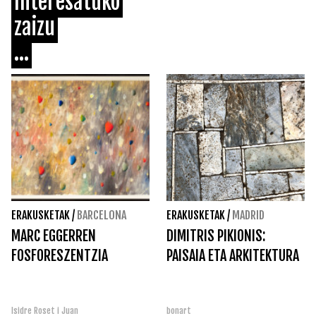
Interesatuko
zaizu
...
ERAKUSKETAK
/
BARCELONA
ERAKUSKETAK
/
MADRID
MARC EGGERREN
DIMITRIS PIKIONIS:
FOSFORESZENTZIA
PAISAIA ETA ARKITEKTURA
Isidre Roset i Juan
bonart