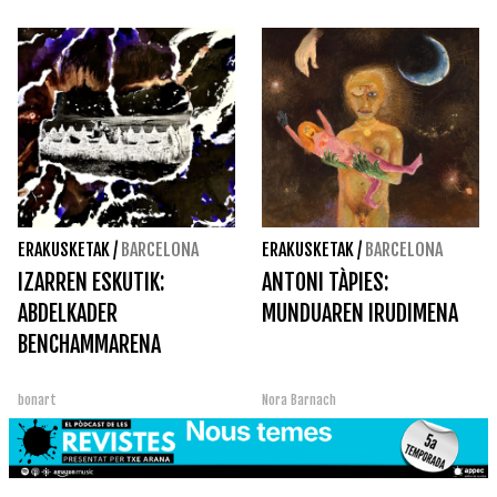
ERAKUSKETAK
/
BARCELONA
ERAKUSKETAK
/
BARCELONA
IZARREN ESKUTIK:
ANTONI TÀPIES:
ABDELKADER
MUNDUAREN IRUDIMENA
BENCHAMMARENA
bonart
Nora Barnach