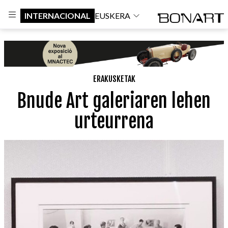
INTERNACIONAL
EUSKERA
ERAKUSKETAK
Bnude Art galeriaren lehen
urteurrena