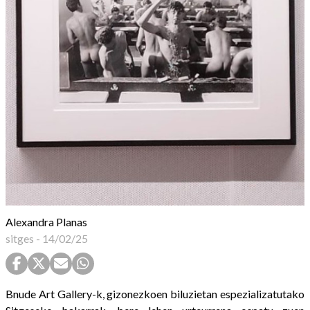
Alexandra Planas
sitges
-
14/02/25
Bnude Art Gallery-k, gizonezkoen biluzietan espezializatutako