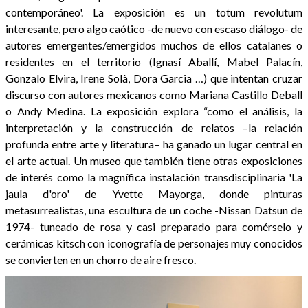
contemporáneo'. La exposición es un totum revolutum
interesante, pero algo caótico -de nuevo con escaso diálogo- de
autores emergentes/emergidos muchos de ellos catalanes o
residentes en el territorio (Ignasí Aballí, Mabel Palacín,
Gonzalo Elvira, Irene Solà, Dora Garcia …) que intentan cruzar
discurso con autores mexicanos como Mariana Castillo Deball
o Andy Medina. La exposición explora “como el análisis, la
interpretación y la construcción de relatos –la relación
profunda entre arte y literatura– ha ganado un lugar central en
el arte actual. Un museo que también tiene otras exposiciones
de interés como la magnífica instalación transdisciplinaria 'La
jaula d'oro' de Yvette Mayorga, donde pinturas
metasurrealistas, una escultura de un coche -Nissan Datsun de
1974- tuneado de rosa y casi preparado para comérselo y
cerámicas kitsch con iconografía de personajes muy conocidos
se convierten en un chorro de aire fresco.