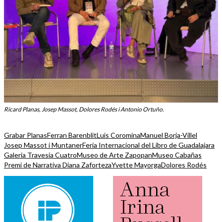
Ricard Planas, Josep Massot, Dolores Rodés i Antonio Ortuño.
Grabar Planas
Ferran Barenblit
Luis Coromina
Manuel Borja-Villel
Josep Massot i Muntaner
Feria Internacional del Libro de Guadalajara
Galeria Travesia Cuatro
Museo de Arte Zapopan
Museo Cabañas
Premi de Narrativa Diana Zaforteza
Yvette Mayorga
Dolores Rodés