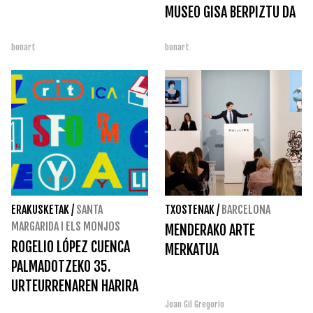
MUSEO GISA BERPIZTU DA
bonart
bonart
ERAKUSKETAK
/
SANTA
TXOSTENAK
/
BARCELONA
MARGARIDA I ELS MONJOS
MENDERAKO ARTE
ROGELIO LÓPEZ CUENCA
MERKATUA
PALMADOTZEKO 35.
URTEURRENAREN HARIRA
Joan Gil Gregorio