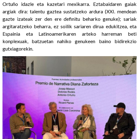
Ortuño idazle eta kazetari mexikarra. Eztabaidaren gaiak
argiak dira: talentu gaztea sustatzeko ardura (XXI. mendean
gazte izateak zer den ere definitu beharko genuke); sariak
argitaratzeko beharra, ez soilik sariaren dirua edukitzea, eta
Espainia eta Latinoamerikaren arteko harreman beti
konplexuak, batzuetan nahiko genukeen baino bidirekzio
gutxiagorekin.