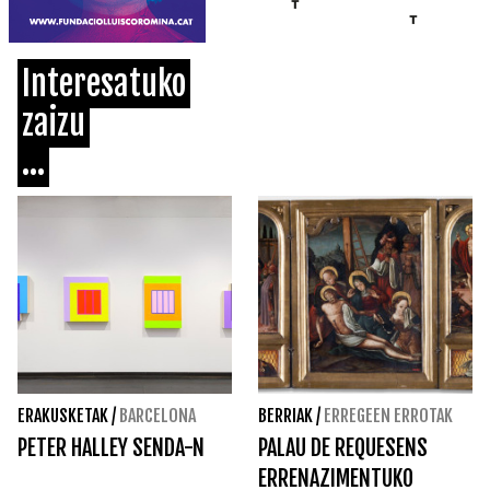
Interesatuko
zaizu
...
ERAKUSKETAK
/
BARCELONA
BERRIAK
/
ERREGEEN ERROTAK
PETER HALLEY SENDA-N
PALAU DE REQUESENS
ERRENAZIMENTUKO