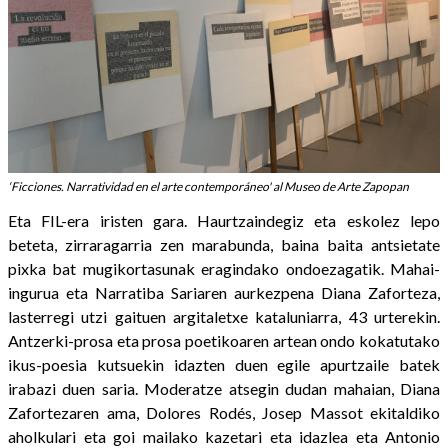
‘Ficciones. Narratividad en el arte contemporáneo' al Museo de Arte Zapopan
Eta FIL-era iristen gara. Haurtzaindegiz eta eskolez lepo
beteta, zirraragarria zen marabunda, baina baita antsietate
pixka bat mugikortasunak eragindako ondoezagatik. Mahai-
ingurua eta Narratiba Sariaren aurkezpena Diana Zaforteza,
lasterregi utzi gaituen argitaletxe kataluniarra, 43 urterekin.
Antzerki-prosa eta prosa poetikoaren artean ondo kokatutako
ikus-poesia kutsuekin idazten duen egile apurtzaile batek
irabazi duen saria. Moderatze atsegin dudan mahaian, Diana
Zafortezaren ama, Dolores Rodés, Josep Massot ekitaldiko
aholkulari eta goi mailako kazetari eta idazlea eta Antonio