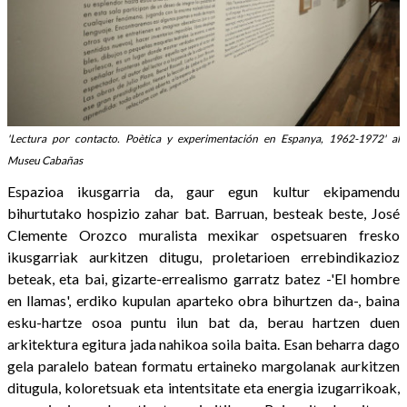
'Lectura por contacto. Poètica y experimentación en Espanya, 1962-1972' al
Museu Cabañas
Espazioa ikusgarria da, gaur egun kultur ekipamendu
bihurtutako hospizio zahar bat. Barruan, besteak beste, José
Clemente Orozco muralista mexikar ospetsuaren fresko
ikusgarriak aurkitzen ditugu, proletarioen errebindikazioz
beteak, eta bai, gizarte-errealismo garratz batez -'El hombre
en llamas', erdiko kupulan aparteko obra bihurtzen da-, baina
esku-hartze osoa puntu ilun bat da, berau hartzen duen
arkitektura egitura jada nahikoa soila baita. Esan beharra dago
gela paralelo batean formatu ertaineko margolanak aurkitzen
ditugula, koloretsuak eta intentsitate eta energia izugarrikoak,