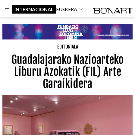
INTERNACIONAL
EUSKERA
EDITORIALA
Guadalajarako Nazioarteko
Liburu Azokatik (FIL) Arte
Garaikidera