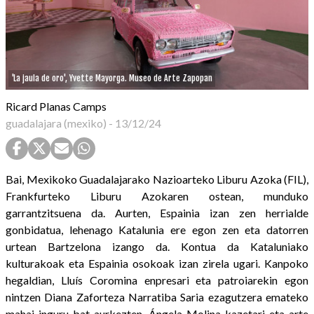
'La jaula de oro', Yvette Mayorga. Museo de Arte Zapopan
Ricard Planas Camps
guadalajara (mexiko)
-
13/12/24
Bai, Mexikoko Guadalajarako Nazioarteko Liburu Azoka (FIL),
Frankfurteko Liburu Azokaren ostean, munduko
garrantzitsuena da. Aurten, Espainia izan zen herrialde
gonbidatua, lehenago Katalunia ere egon zen eta datorren
urtean Bartzelona izango da. Kontua da Kataluniako
kulturakoak eta Espainia osokoak izan zirela ugari. Kanpoko
hegaldian, Lluís Coromina enpresari eta patroiarekin egon
nintzen Diana Zaforteza Narratiba Saria ezagutzera emateko
mahai-inguru bat aurkezten, Ángela Molina kazetari eta arte