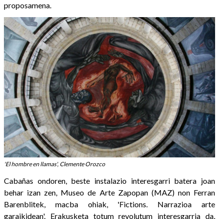
proposamena.
'El hombre en llamas', Clemente Orozco
Cabañas ondoren, beste instalazio interesgarri batera joan
behar izan zen, Museo de Arte Zapopan (MAZ) non Ferran
Barenblitek, macba ohiak, 'Fictions. Narrazioa arte
garaikidean'. Erakusketa totum revolutum interesgarria da,