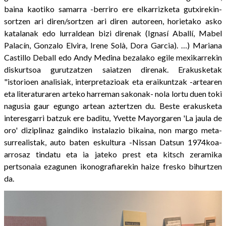
baina kaotiko samarra -berriro ere elkarrizketa gutxirekin-
sortzen ari diren/sortzen ari diren autoreen, horietako asko
katalanak edo lurraldean bizi direnak (Ignasí Aballí, Mabel
Palacín, Gonzalo Elvira, Irene Solà, Dora Garcia). …) Mariana
Castillo Deball edo Andy Medina bezalako egile mexikarrekin
diskurtsoa gurutzatzen saiatzen direnak. Erakusketak
"istorioen analisiak, interpretazioak eta eraikuntzak -artearen
eta literaturaren arteko harreman sakonak- nola lortu duen toki
nagusia gaur egungo artean aztertzen du. Beste erakusketa
interesgarri batzuk ere baditu, Yvette Mayorgaren 'La jaula de
oro' diziplinaz gaindiko instalazio bikaina, non margo meta-
surrealistak, auto baten eskultura -Nissan Datsun 1974koa-
arrosaz tindatu eta ia jateko prest eta kitsch zeramika
pertsonaia ezagunen ikonografiarekin haize fresko bihurtzen
da.