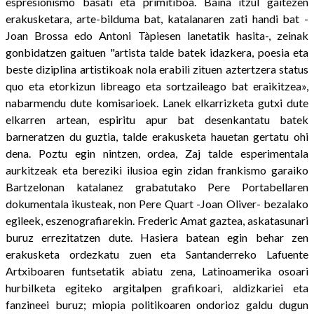
espresionismo basati eta primitiboa. Baina itzul gaitezen
erakusketara, arte-bilduma bat, katalanaren zati handi bat -
Joan Brossa edo Antoni Tàpiesen lanetatik hasita-, zeinak
gonbidatzen gaituen "artista talde batek idazkera, poesia eta
beste diziplina artistikoak nola erabili zituen aztertzera status
quo eta etorkizun libreago eta sortzaileago bat eraikitzea»,
nabarmendu dute komisarioek. Lanek elkarrizketa gutxi dute
elkarren artean, espiritu apur bat desenkantatu batek
barneratzen du guztia, talde erakusketa hauetan gertatu ohi
dena. Poztu egin nintzen, ordea, Zaj talde esperimentala
aurkitzeak eta bereziki ilusioa egin zidan frankismo garaiko
Bartzelonan katalanez grabatutako Pere Portabellaren
dokumentala ikusteak, non Pere Quart -Joan Oliver- bezalako
egileek, eszenografiarekin. Frederic Amat gaztea, askatasunari
buruz errezitatzen dute. Hasiera batean egin behar zen
erakusketa ordezkatu zuen eta Santanderreko Lafuente
Artxiboaren funtsetatik abiatu zena, Latinoamerika osoari
hurbilketa egiteko argitalpen grafikoari, aldizkariei eta
fanzineei buruz; miopia politikoaren ondorioz galdu dugun