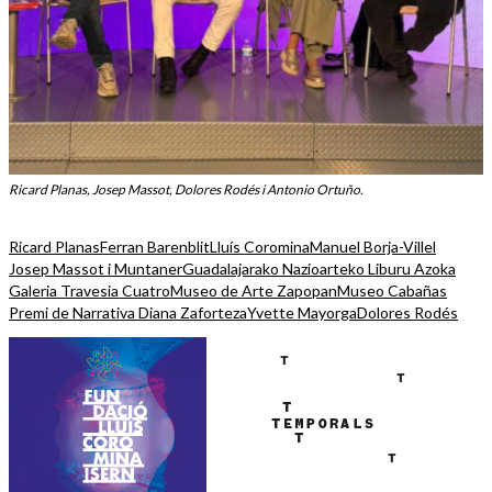
Ricard Planas, Josep Massot, Dolores Rodés i Antonio Ortuño.
Ricard Planas
Ferran Barenblit
Lluís Coromina
Manuel Borja-Villel
Josep Massot i Muntaner
Guadalajarako Nazioarteko Liburu Azoka
Galeria Travesia Cuatro
Museo de Arte Zapopan
Museo Cabañas
Premi de Narrativa Diana Zaforteza
Yvette Mayorga
Dolores Rodés