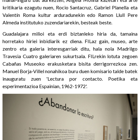
kritikaria ezagutu nuen, Rocio Santacruz, Gabriel Planella eta
Valentín Roma kultur arduradunekin edo Ramon Llull Pere
Almeda institutuko zuzendariarekin, besteak beste.
Guadalajara milioi eta erdi biztanleko hiria da, tamaina
horretako hiriei inbidiarik ez diena. FILaz gain, museo, arte
zentro eta galeria interesgarriak ditu, hala nola Madrilgo
Travesia Cuatro galeriaren sukurtsala. FILrekin lotuta zegoen
Cabañas Museoko erakusketara bisita derrigorrezkoa zen.
Manuel Borja-Villel nonahikoa buru duen komisario talde batek
inauguratu zuen 'Lectura por contacto. Poetika eta
esperimentazioa Espainian, 1962-1972'.