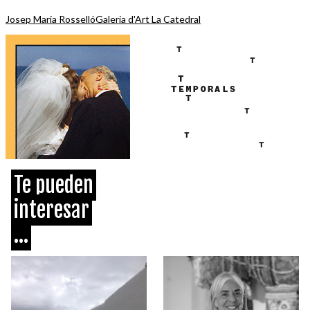
Josep Maria Rosselló
Galeria d'Art La Catedral
Te pueden
interesar
...