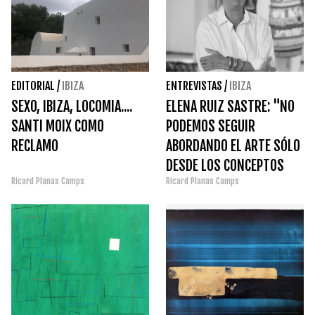
EDITORIAL
/
IBIZA
ENTREVISTAS
/
IBIZA
SEXO, IBIZA, LOCOMIA....
ELENA RUIZ SASTRE: "NO
SANTI MOIX COMO
PODEMOS SEGUIR
RECLAMO
ABORDANDO EL ARTE SÓLO
DESDE LOS CONCEPTOS
Ricard Planas Camps
Ricard Planas Camps
HISTORIOGRÁFICOS, ES UN
MENSAJE ABSOLUTAMENTE
INTELECTUAL"