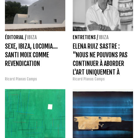
ÉDITORIAL
/
IBIZA
ENTRETIENS
/
IBIZA
SEXE, IBIZA, LOCOMIA....
ELENA RUIZ SASTRE :
SANTI MOIX COMME
"NOUS NE POUVONS PAS
REVENDICATION
CONTINUER À ABORDER
L'ART UNIQUEMENT À
Ricard Planas Camps
Ricard Planas Camps
PARTIR DE CONCEPTS
HISTORIOGRAPHIQUES,
C'EST UN MESSAGE
ABSOLUMENT
INTELLECTUEL"