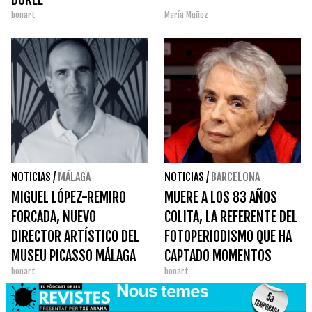
bonart
María Muñoz
NOTICIAS
/
MÁLAGA
NOTICIAS
/
BARCELONA
MIGUEL LÓPEZ-REMIRO
MUERE A LOS 83 AÑOS
FORCADA, NUEVO
COLITA, LA REFERENTE DEL
DIRECTOR ARTÍSTICO DEL
FOTOPERIODISMO QUE HA
MUSEU PICASSO MÁLAGA
CAPTADO MOMENTOS
bonart
bonart
HISTÓRICOS DE
BARCELONA