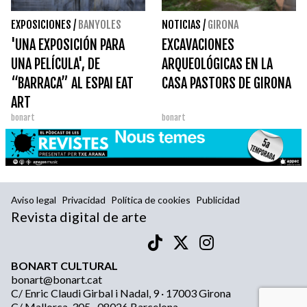
EXPOSICIONES
/
BANYOLES
NOTICIAS
/
GIRONA
'UNA EXPOSICIÓN PARA
EXCAVACIONES
UNA PELÍCULA', DE
ARQUEOLÓGICAS EN LA
“BARRACA” AL ESPAI EAT
CASA PASTORS DE GIRONA
ART
bonart
bonart
Aviso legal
Privacidad
Política de cookies
Publicidad
Revista digital de arte
BONART CULTURAL
bonart@bonart.cat
C/ Enric Claudi Girbal i Nadal, 9 · 17003 Girona
C/ Mallorca, 305 · 08026 Barcelona