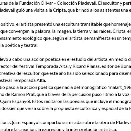
uras de la Fundación Olivar - Colección Pladevall. El escultor y pe
devall guió una visita a la Cripta, que brindó a los asistentes una 
ositivo, el artista presentó una escultura transitable que homenaje 
que convergen la palabra, la imagen, la tierra y las raíces. Cripta, el 
ensamiento exológico que, según el artista, se manifiesta en un te
ia poética y teatral.
llevó a cabo una acción poética en el estudio del artista, en medio d
rector del festival Temporada Alta, y Ricard Planas, editor de Bona
reativa del escultor, que este año ha sido seleccionado para diseñar
estival Temporada Alta.
dio paso a la acción poética que nacía del monográfico 'malart_198'.
no de Ramon Prat, que a través de la percusión puso ritmo a la voz
Quim Espanyol. Estos recitaron las poesías que incluye el monogr
n dossier que versa sobre la propuesta escultórica y espacial de la 
ción, Quim Espanyol compartió su mirada sobre la obra de Pladevall
sobre la creación, la expresión y la interpretación artística,