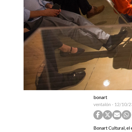
bonart
ventalón
-
12/10/2
Bonart Cultural, el