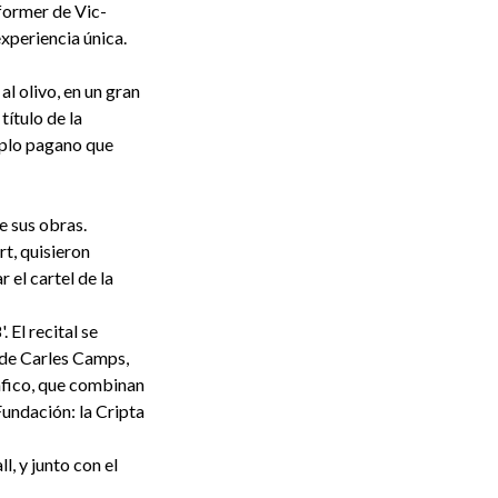
rformer de Vic-
experiencia única.
al olivo, en un gran
título de la
mplo pagano que
e sus obras.
rt, quisieron
 el cartel de la
 El recital se
 de Carles Camps,
áfico, que combinan
Fundación: la Cripta
, y junto con el