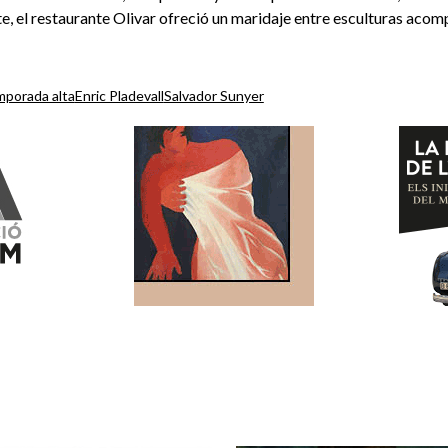
ate, el restaurante Olivar ofreció un maridaje entre esculturas acom
porada alta
Enric Pladevall
Salvador Sunyer