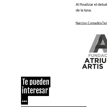
Al finalizar el deb
de la luna.
Narciso Comadira
Tem
Te pueden
interesar
...