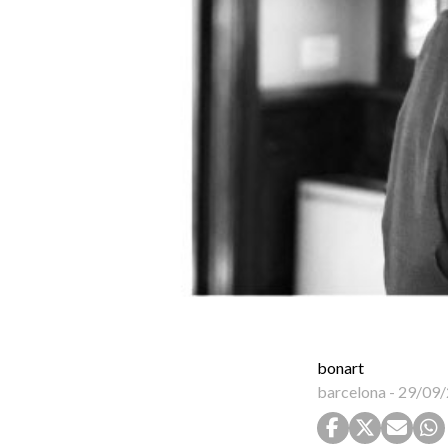
bonart
barcelona
-
29/09/