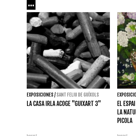
...
EXPOSICIONES
/
SANT FELIU DE GUÍXOLS
EXPOSICI
LA CASA IRLA ACOGE "GUIXART 3"
EL ESPA
LA NAT
PICOLA
bonart
bonart