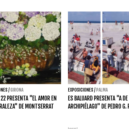
ONES
/
GIRONA
EXPOSICIONES
/
PALMA
I 22 PRESENTA "EL AMOR EN
ES BALUARD PRESENTA "A DE
URALEZA" DE MONTSERRAT
ARCHIPIÉLAGO" DE PEDRO G.
bonart