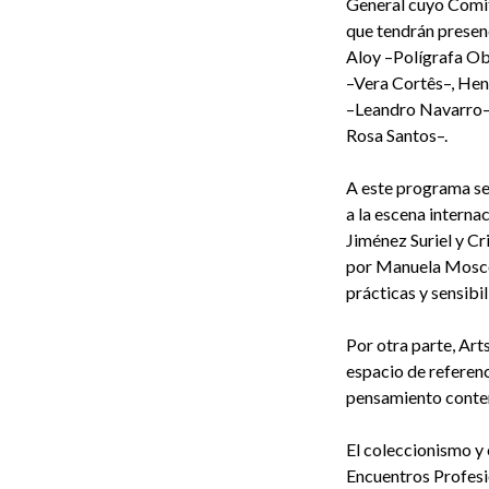
General cuyo Comité
que tendrán presen
Aloy –Polígrafa Ob
–Vera Cortês–, Hen
–Leandro Navarro–,
Rosa Santos–.
A este programa se
a la escena interna
Jiménez Suriel y C
por Manuela Moscos
prácticas y sensibi
Por otra parte, Art
espacio de referenci
pensamiento cont
El coleccionismo y 
Encuentros Profes