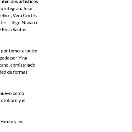
ntenidos artísticos
o integran: José
elho–, Vera Cortês
ter–, Iñigo Navarro
 Rosa Santos –
 por tomar el pulso
izada por Yina
icano, comisariado
dad de formas,
de nuevo como
fotolibro y el
 Fórum y los