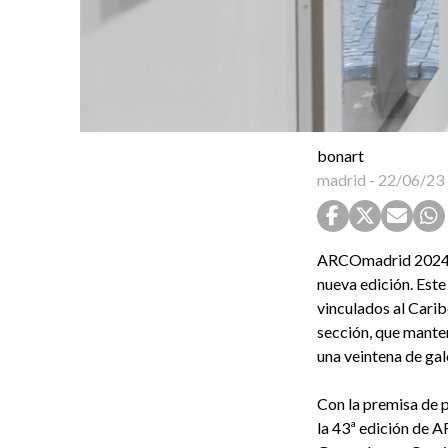
bonart
madrid
-
22/06/23
ARCOmadrid 2024, q
nueva edición. Este 
vinculados al Caribe
sección, que manten
una veintena de ga
Con la premisa de p
la 43ª edición de 