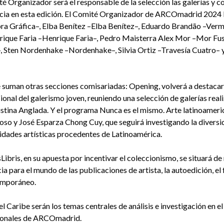
 Organizador será el responsable de la selección las galerías y co
cia en esta edición. El Comité Organizador de ARCOmadrid 2024 l
ra Gráfica–, Elba Benítez –Elba Benítez–, Eduardo Brandão –Verm
rique Faria –Henrique Faria–, Pedro Maisterra Alex Mor –Mor Fus
 Sten Nordenhake –Nordenhake–, Silvia Ortiz –Travesía Cuatro– y
 suman otras secciones comisariadas: Opening, volverá a destacar
cional del galerismo joven, reuniendo una selección de galerías real
ristina Anglada. Y el programa Nunca es el mismo. Arte latinoamer
o y José Esparza Chong Cuy, que seguirá investigando la diversi
lidades artísticas procedentes de Latinoamérica.
sLibris, en su apuesta por incentivar el coleccionismo, se situará 
a para el mundo de las publicaciones de artista, la autoedición, el 
emporáneo.
el Caribe serán los temas centrales de análisis e investigación en el
ionales de ARCOmadrid.