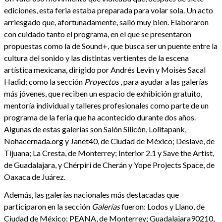
ediciones, esta feria estaba preparada para volar sola. Un acto
arriesgado que, afortunadamente, salió muy bien. Elaboraron
con cuidado tanto el programa, en el que se presentaron
propuestas como la de Sound+, que busca ser un puente entre la
cultura del sonido y las distintas vertientes de la escena
artística mexicana, dirigido por Andrés Levin y Moisès Sacal
Hadid; como la sección
Proyectos
, para ayudar a las galerías
más jóvenes, que reciben un espacio de exhibición gratuito,
mentoría individual y talleres profesionales como parte de un
programa de la feria que ha acontecido durante dos años.
Algunas de estas galerías son Salón Silicón, Lolitapank,
Nohacernada.org y Janet40, de Ciudad de México; Deslave, de
Tijuana; La Cresta, de Monterrey; Interior 2.1 y Save the Artist,
de Guadalajara, y Chérpiri de Cherán y Yope Projects Space, de
Oaxaca de Juárez.
Además, las galerías nacionales más destacadas que
participaron en la sección
Galerías
fueron: Lodos y Llano, de
Ciudad de México; PEANA, de Monterrey; Guadalajara90210,