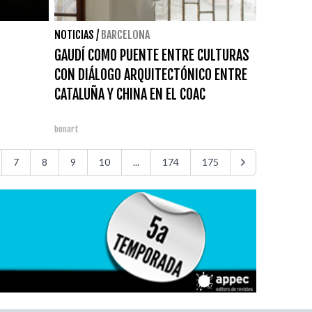
NOTICIAS
/
BARCELONA
GAUDÍ COMO PUENTE ENTRE CULTURAS
CON DIÁLOGO ARQUITECTÓNICO ENTRE
CATALUÑA Y CHINA EN EL COAC
bonart
7
8
9
10
...
174
175