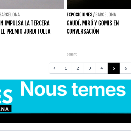
BARCELONA
EXPOSICIONES
/
BARCELONA
N IMPULSA LA TERCERA
GAUDÍ, MIRÓ Y GOMIS EN
DEL PREMIO JORDI FULLA
CONVERSACIÓN
bonart
1
2
3
4
5
6