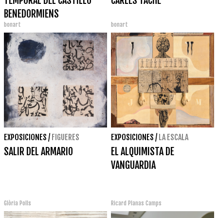
TEMPORAL DEL CASTILLO
CARLES TACHÉ
BENEDORMIENS
bonart
bonart
EXPOSICIONES
/
FIGUERES
EXPOSICIONES
/
LA ESCALA
SALIR DEL ARMARIO
EL ALQUIMISTA DE
VANGUARDIA
Glòria Polls
Ricard Planas Camps