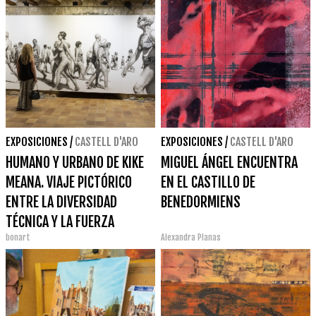
EXPOSICIONES
/
CASTELL D'ARO
EXPOSICIONES
/
CASTELL D'ARO
HUMANO Y URBANO DE KIKE
MIGUEL ÁNGEL ENCUENTRA
MEANA. VIAJE PICTÓRICO
EN EL CASTILLO DE
ENTRE LA DIVERSIDAD
BENEDORMIENS
TÉCNICA Y LA FUERZA
bonart
Alexandra Planas
EMOCIONAL.