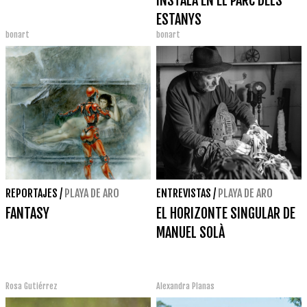
INSTALA EN EL PARC DELS
ESTANYS
bonart
bonart
REPORTAJES
/
PLAYA DE ARO
ENTREVISTAS
/
PLAYA DE ARO
FANTASY
EL HORIZONTE SINGULAR DE
MANUEL SOLÀ
Rosa Gutiérrez
Alexandra Planas