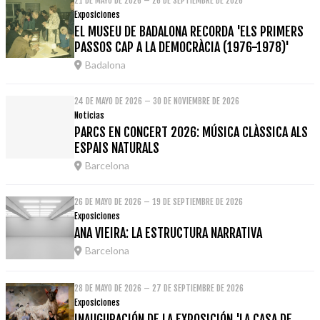
21 DE MAYO DE 2026 – 26 DE SEPTIEMBRE DE 2026
Exposiciones
EL MUSEU DE BADALONA RECORDA 'ELS PRIMERS
PASSOS CAP A LA DEMOCRÀCIA (1976-1978)'
Badalona
24 DE MAYO DE 2026 – 30 DE NOVIEMBRE DE 2026
Noticias
PARCS EN CONCERT 2026: MÚSICA CLÀSSICA ALS
ESPAIS NATURALS
Barcelona
26 DE MAYO DE 2026 – 19 DE SEPTIEMBRE DE 2026
Exposiciones
ANA VIEIRA: LA ESTRUCTURA NARRATIVA
Barcelona
28 DE MAYO DE 2026 – 27 DE SEPTIEMBRE DE 2026
Exposiciones
INAUGURACIÓN DE LA EXPOSICIÓN 'LA CASA DE