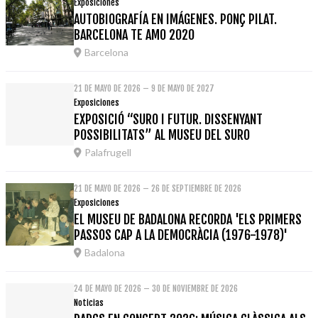
Exposiciones
AUTOBIOGRAFÍA EN IMÁGENES. PONÇ PILAT.
BARCELONA TE AMO 2020
Barcelona
21 DE MAYO DE 2026 – 9 DE MAYO DE 2027
Exposiciones
EXPOSICIÓ “SURO I FUTUR. DISSENYANT
POSSIBILITATS” AL MUSEU DEL SURO
Palafrugell
21 DE MAYO DE 2026 – 26 DE SEPTIEMBRE DE 2026
Exposiciones
EL MUSEU DE BADALONA RECORDA 'ELS PRIMERS
PASSOS CAP A LA DEMOCRÀCIA (1976-1978)'
Badalona
24 DE MAYO DE 2026 – 30 DE NOVIEMBRE DE 2026
Noticias