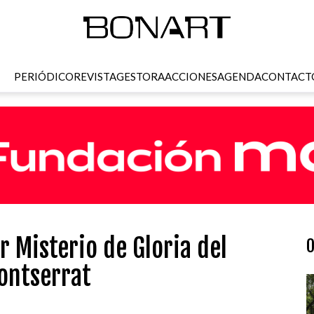
PERIÓDICO
REVISTA
GESTORA
ACCIONES
AGENDA
CONTACT
 Misterio de Gloria del
O
ontserrat