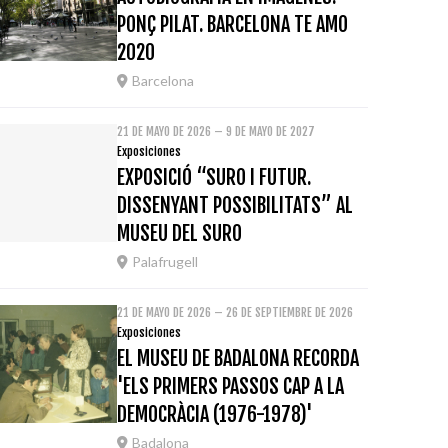
PONÇ PILAT. BARCELONA TE AMO
2020
Barcelona
21 DE MAYO DE 2026 – 9 DE MAYO DE 2027
Exposiciones
EXPOSICIÓ “SURO I FUTUR.
DISSENYANT POSSIBILITATS” AL
MUSEU DEL SURO
Palafrugell
21 DE MAYO DE 2026 – 26 DE SEPTIEMBRE DE 2026
Exposiciones
EL MUSEU DE BADALONA RECORDA
'ELS PRIMERS PASSOS CAP A LA
DEMOCRÀCIA (1976-1978)'
Badalona