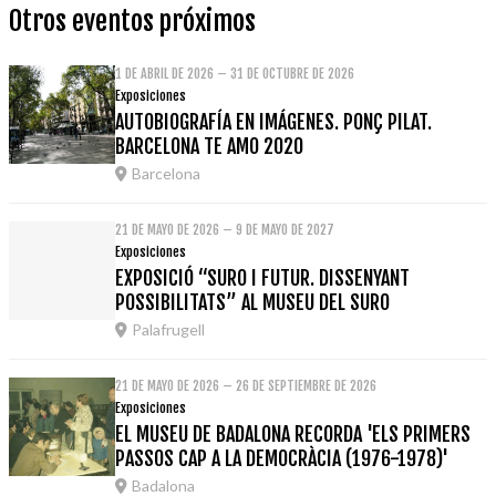
Otros eventos próximos
1 DE ABRIL DE 2026 – 31 DE OCTUBRE DE 2026
Exposiciones
AUTOBIOGRAFÍA EN IMÁGENES. PONÇ PILAT.
BARCELONA TE AMO 2020
Barcelona
21 DE MAYO DE 2026 – 9 DE MAYO DE 2027
Exposiciones
EXPOSICIÓ “SURO I FUTUR. DISSENYANT
POSSIBILITATS” AL MUSEU DEL SURO
Palafrugell
21 DE MAYO DE 2026 – 26 DE SEPTIEMBRE DE 2026
Exposiciones
EL MUSEU DE BADALONA RECORDA 'ELS PRIMERS
PASSOS CAP A LA DEMOCRÀCIA (1976-1978)'
Badalona