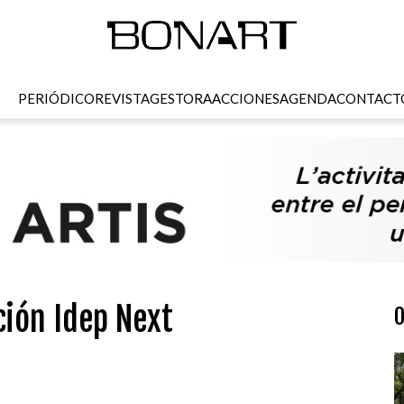
PERIÓDICO
REVISTA
GESTORA
ACCIONES
AGENDA
CONTACT
ción Idep Next
O