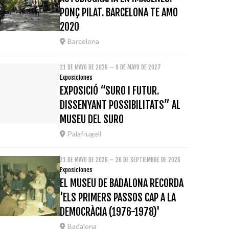
PONÇ PILAT. BARCELONA TE AMO
2020
Barcelona
21 DE MAYO DE 2026 – 9 DE MAYO DE 2027
Exposiciones
EXPOSICIÓ “SURO I FUTUR.
DISSENYANT POSSIBILITATS” AL
MUSEU DEL SURO
Palafrugell
21 DE MAYO DE 2026 – 26 DE SEPTIEMBRE DE 2026
Exposiciones
EL MUSEU DE BADALONA RECORDA
'ELS PRIMERS PASSOS CAP A LA
DEMOCRÀCIA (1976-1978)'
Badalona