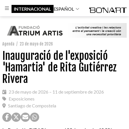
INTERNACIONAL
ESPAÑOL
Agenda
/
23 de mayo de 2026
Inauguració de l'exposició
'Hamartia' de Rita Gutiérrez
Rivera
23 de mayo de 2026 – 11 de septiembre de 2026
Exposiciones
Santiago de Compostela