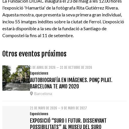
La Fundación DIDAC inaugura el 23 de maig a les 12.00 hores
l'exposició 'Hamartia' de la fotògrafa Rita Gutiérrez Rivera.
Aquesta mostra, que presenta la seva primera gran individual,
inclou 55 imatges inèdites sobre la ciutat de Ferrol. L'exposició
estarà disponible a la seu de la fundació a Santiago de
Compostel·la fins al 11 de setembre.
Otros eventos próximos
1 DE ABRIL DE 2026 – 31 DE OCTUBRE DE 2026
Exposiciones
AUTOBIOGRAFÍA EN IMÁGENES. PONÇ PILAT.
BARCELONA TE AMO 2020
Barcelona
21 DE MAYO DE 2026 – 9 DE MAYO DE 2027
Exposiciones
EXPOSICIÓ “SURO I FUTUR. DISSENYANT
POSSIBILITATS” AL MUSEU DEL SURO