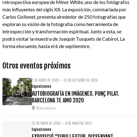
retrospectiva europea de Minor White, uno de los fotógrafos
más influyentes del siglo XX. La exposición, comisariada por
Carlos Gollonet, presenta alrededor de 250 fotografías que
exploran su visión de la fotografía como herramienta de
introspección y transformación espiritual. Junto a esta, se
podrá visitar la muestra de Joaquín Tusquets de Cabirol, La
forma elocuente, hasta el 6 de septiembre.
Otros eventos próximos
1 DE ABRIL DE 2026 – 31 DE OCTUBRE DE 2026
Exposiciones
AUTOBIOGRAFÍA EN IMÁGENES. PONÇ PILAT.
BARCELONA TE AMO 2020
Barcelona
21 DE MAYO DE 2026 – 9 DE MAYO DE 2027
Exposiciones
EXPOSICIÓ “SURO I FUTUR. DISSENYANT