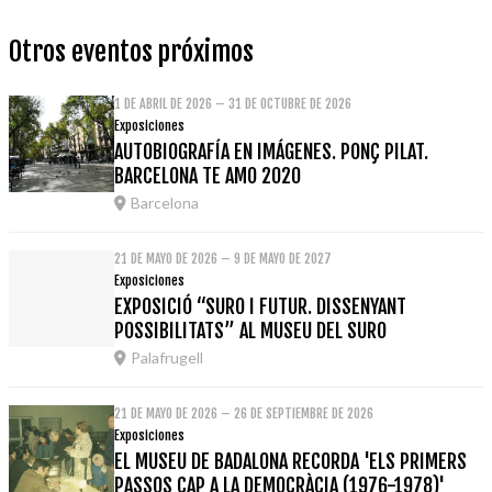
Otros eventos próximos
1 DE ABRIL DE 2026 – 31 DE OCTUBRE DE 2026
Exposiciones
AUTOBIOGRAFÍA EN IMÁGENES. PONÇ PILAT.
BARCELONA TE AMO 2020
Barcelona
21 DE MAYO DE 2026 – 9 DE MAYO DE 2027
Exposiciones
EXPOSICIÓ “SURO I FUTUR. DISSENYANT
POSSIBILITATS” AL MUSEU DEL SURO
Palafrugell
21 DE MAYO DE 2026 – 26 DE SEPTIEMBRE DE 2026
Exposiciones
EL MUSEU DE BADALONA RECORDA 'ELS PRIMERS
PASSOS CAP A LA DEMOCRÀCIA (1976-1978)'