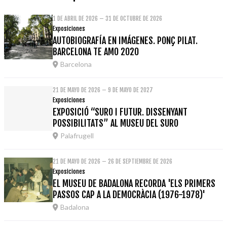
1 DE ABRIL DE 2026 – 31 DE OCTUBRE DE 2026
Exposiciones
AUTOBIOGRAFÍA EN IMÁGENES. PONÇ PILAT.
BARCELONA TE AMO 2020
Barcelona
21 DE MAYO DE 2026 – 9 DE MAYO DE 2027
Exposiciones
EXPOSICIÓ “SURO I FUTUR. DISSENYANT
POSSIBILITATS” AL MUSEU DEL SURO
Palafrugell
21 DE MAYO DE 2026 – 26 DE SEPTIEMBRE DE 2026
Exposiciones
EL MUSEU DE BADALONA RECORDA 'ELS PRIMERS
PASSOS CAP A LA DEMOCRÀCIA (1976-1978)'
Badalona