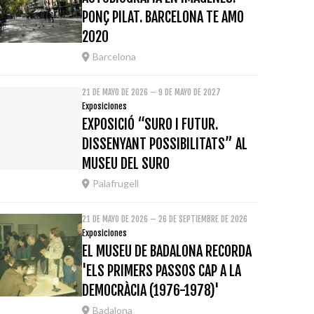
PONÇ PILAT. BARCELONA TE AMO
2020
Barcelona
21 DE MAYO DE 2026 – 9 DE MAYO DE 2027
Exposiciones
EXPOSICIÓ “SURO I FUTUR.
DISSENYANT POSSIBILITATS” AL
MUSEU DEL SURO
Palafrugell
21 DE MAYO DE 2026 – 26 DE SEPTIEMBRE DE 2026
Exposiciones
EL MUSEU DE BADALONA RECORDA
'ELS PRIMERS PASSOS CAP A LA
DEMOCRÀCIA (1976-1978)'
Badalona