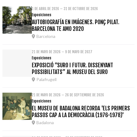
1 DE ABRIL DE 2026 – 31 DE OCTUBRE DE 2026
Exposiciones
AUTOBIOGRAFÍA EN IMÁGENES. PONÇ PILAT.
BARCELONA TE AMO 2020
Barcelona
21 DE MAYO DE 2026 – 9 DE MAYO DE 2027
Exposiciones
EXPOSICIÓ “SURO I FUTUR. DISSENYANT
POSSIBILITATS” AL MUSEU DEL SURO
Palafrugell
21 DE MAYO DE 2026 – 26 DE SEPTIEMBRE DE 2026
Exposiciones
EL MUSEU DE BADALONA RECORDA 'ELS PRIMERS
PASSOS CAP A LA DEMOCRÀCIA (1976-1978)'
Badalona