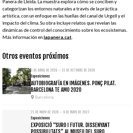
Panera de Lleida. La muestra explora cómo se conciben y
categorizan los entornos naturales a través de la práctica
artística, con un enfoque en las huellas del canal de Urgell y el
impacto del clima. Su obra incluye relatos que revelan las
dinámicas de control del conocimiento sobre los ecosistemas.
Más información en
lapanera.cat
.
Otros eventos próximos
1 DE ABRIL DE 2026 – 31 DE OCTUBRE DE 2026
Exposiciones
AUTOBIOGRAFÍA EN IMÁGENES. PONÇ PILAT.
BARCELONA TE AMO 2020
Barcelona
21 DE MAYO DE 2026 – 9 DE MAYO DE 2027
Exposiciones
EXPOSICIÓ “SURO I FUTUR. DISSENYANT
POSSIBILITATS” AL MUSEU DEL SURO