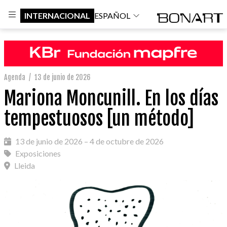
INTERNACIONAL
ESPAÑOL
Agenda
/
13 de junio de 2026
Mariona Moncunill. En los días
tempestuosos [un método]
13 de junio de 2026 – 4 de octubre de 2026
Exposiciones
Lleida