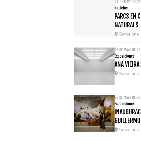
24 DE MAYO DE 20
Noticias
PARCS EN C
NATURALS
Barcelona
26 DE MAYO DE 20
Exposiciones
ANA VIEIRA
Barcelona
28 DE MAYO DE 2
Exposiciones
INAUGURACI
GUILLERMO
Barcelona