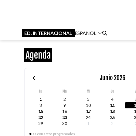
ED. INTERNACIONAL
ESPAÑOL
Agenda
Junio 2026
Lu
Ma
Mi
Ju
1
2
3
4
8
9
10
11
15
16
17
18
22
23
24
25
29
30
1
2
Día con actos programados