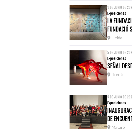
1 DE JUNIO DE 20
Exposiciones
LA FUNDACI
FUNDACIÓ 
Lleida
5 DE JUNIO DE 20
Exposiciones
SEÑAL DESD
Trento
5 DE JUNIO DE 20
Exposiciones
INAUGURACI
DE ENCUEN
Mataró