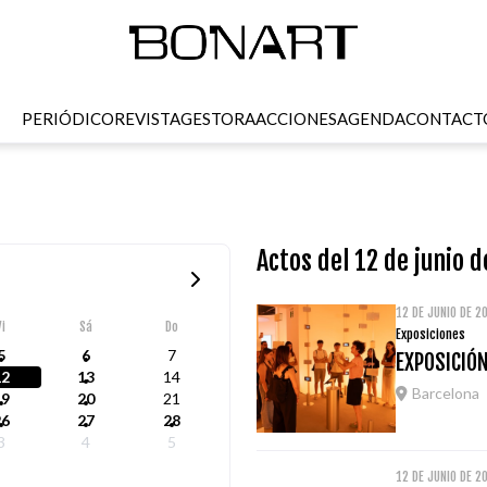
PERIÓDICO
REVISTA
GESTORA
ACCIONES
AGENDA
CONTACT
Actos del 12 de junio 
12 DE JUNIO DE 2
Vi
Sá
Do
Exposiciones
5
6
7
EXPOSICIÓN
12
13
14
Barcelona
19
20
21
26
27
28
3
4
5
12 DE JUNIO DE 2