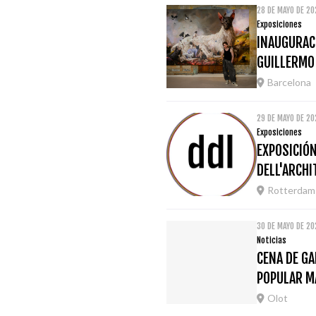
28 DE MAYO DE 2
Exposiciones
INAUGURACI
GUILLERMO
Barcelona
29 DE MAYO DE 20
Exposiciones
EXPOSICIÓN
DELL'ARCH
Rotterdam
30 DE MAYO DE 20
Noticias
CENA DE GA
POPULAR M
Olot