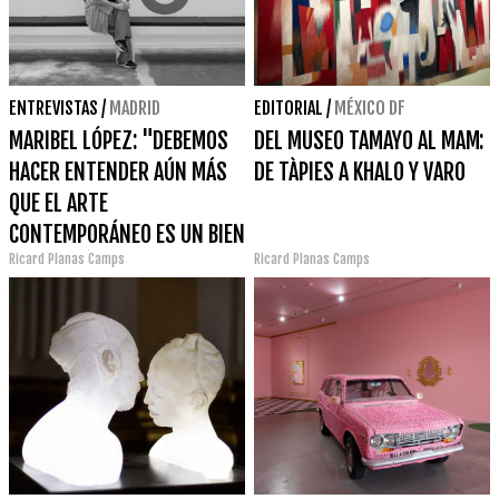
ENTREVISTAS
/
MADRID
EDITORIAL
/
MÉXICO DF
MARIBEL LÓPEZ: "DEBEMOS
DEL MUSEO TAMAYO AL MAM:
HACER ENTENDER AÚN MÁS
DE TÀPIES A KHALO Y VARO
QUE EL ARTE
CONTEMPORÁNEO ES UN BIEN
Ricard Planas Camps
Ricard Planas Camps
DE INTERÉS FUNDAMENTAL
DE NUESTRAS SOCIEDADES"