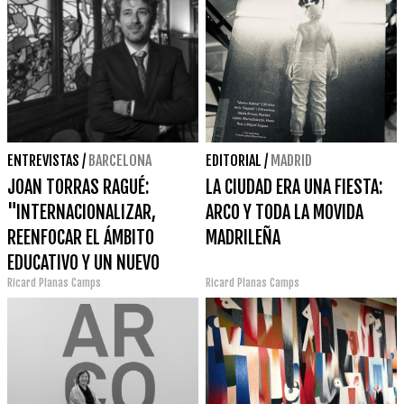
ENTREVISTAS
/
BARCELONA
EDITORIAL
/
MADRID
JOAN TORRAS RAGUÉ:
LA CIUDAD ERA UNA FIESTA:
"INTERNACIONALIZAR,
ARCO Y TODA LA MOVIDA
REENFOCAR EL ÁMBITO
MADRILEÑA
EDUCATIVO Y UN NUEVO
Ricard Planas Camps
Ricard Planas Camps
ESPACIO ANTONI VILA CASAS,
LAS GRANDES PRIORIDADES"