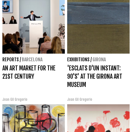
REPORTS
/
BARCELONA
EXHIBITIONS
/
GIRONA
AN ART MARKET FOR THE
'ESCLATS D'UN INSTANT:
21ST CENTURY
90'S' AT THE GIRONA ART
MUSEUM
Joan Gil Gregorio
Joan Gil Gregorio