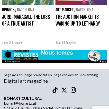
OPINION
/
BARCELONA
ART MARKET
/
BARCELONA
JORDI MARAGALL THE LOSS
THE AUCTION MARKET IS
OF A TRUE ARTIST
WAKING UP TO LETHARGY
Joan Gil Gregorio
Joan Gil Gregorio
page.avis.en
page.privacitat.en
page.cookies.en
Advertising
Digital art magazine
BONART CULTURAL
bonart@bonart.cat
C/ Enric Claudi Girbal i Nadal, 9 · 17003 Girona