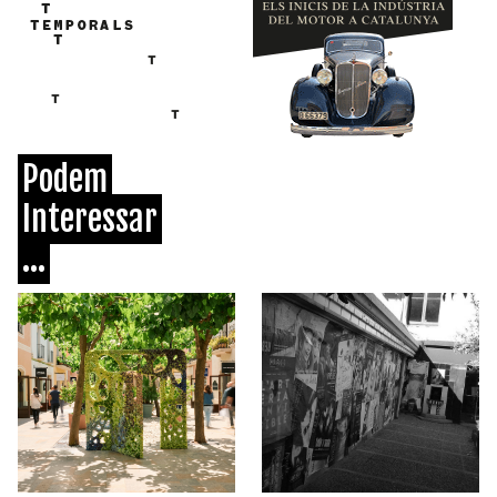
Podem
Interessar
...