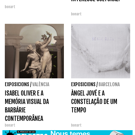
bonart
bonart
EXPOSICIONS
/
VALÈNCIA
EXPOSICIONS
/
BARCELONA
ISABEL OLIVER E A
ÀNGEL JOVÉ E A
MEMÓRIA VISUAL DA
CONSTELAÇÃO DE UM
BARBÁRIE
TEMPO
CONTEMPORÂNEA
bonart
bonart