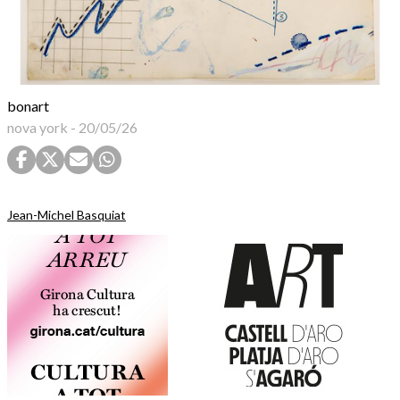
bonart
nova york
-
20/05/26
Jean-Michel Basquiat