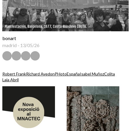
Manifestación, Barcelona, 1977, Colita ©Archivo COLITA.
bonart
madrid
-
13/05/26
Robert Frank
Richard Avedon
PHotoEspaña
Isabel Muñoz
Colita
Laia Abril