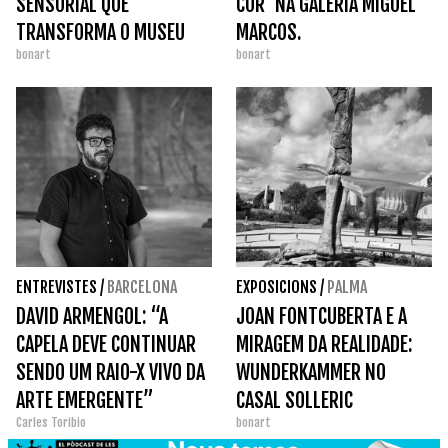
SENSORIAL QUE
COR' NA GALERIA MIGUEL
TRANSFORMA O MUSEU
MARCOS.
bonart
bonart
TÀPIES.
ENTREVISTES
/
BARCELONA
EXPOSICIONS
/
PALMA
DAVID ARMENGOL: “A
JOAN FONTCUBERTA E A
CAPELA DEVE CONTINUAR
MIRAGEM DA REALIDADE:
SENDO UM RAIO-X VIVO DA
WUNDERKAMMER NO
ARTE EMERGENTE”
CASAL SOLLERIC
Carles Toribio
bonart